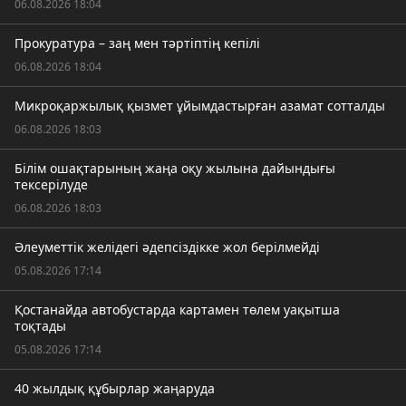
06.08.2026 18:04
Прокуратура – заң мен тәртіптің кепілі
06.08.2026 18:04
Микроқаржылық қызмет ұйымдастырған азамат сотталды
06.08.2026 18:03
Білім ошақтарының жаңа оқу жылына дайындығы
тексерілуде
06.08.2026 18:03
Әлеуметтік желідегі әдепсіздікке жол берілмейді
05.08.2026 17:14
Қостанайда автобустарда картамен төлем уақытша
тоқтады
05.08.2026 17:14
40 жылдық құбырлар жаңаруда