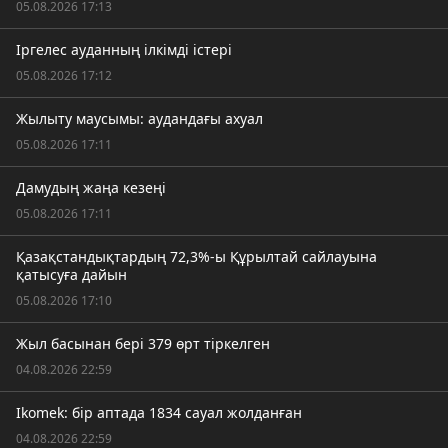
05.08.2026 17:13
Іргелес ауданның ілкімді істері
05.08.2026 17:12
Жылыту маусымы: аудандағы ахуал
05.08.2026 17:11
Дамудың жаңа кезеңі
05.08.2026 17:11
Қазақстандықтардың 72,3%-ы Құрылтай сайлауына
қатысуға дайын
05.08.2026 17:10
Жыл басынан бері 379 өрт тіркелген
04.08.2026 22:59
Ikomek: бір аптада 1834 сауал жолданған
04.08.2026 22:59