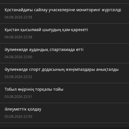
Қостанайдағы сайлау учаскелеріне мониторинг жүргізілді
04.08.2026 22:58
Қыстан қысылмай шығудың қам-қарекеті
04.08.2026 22:58
Әулиекөлде аудандық спартакиада өтті
04.08.2026 22:00
Әулиекөлде спорт додасының жеңімпаздары анықталды
03.08.2026 22:52
Тобыл өңірінің торқалы тойы
03.08.2026 22:51
Әлеуметтік қолдау
03.08.2026 22:50