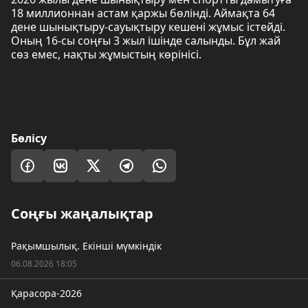
18 миллионнан астам қаржы бөлінді. Аймақта 64
дене шынықтыру-сауықтыру кешені жұмыс істейді.
Оның 16-сы соңғы 3 жыл ішінде салынды. Бұл жай
сөз емес, нақты жұмыстың көрінісі.
Бөлісу
Соңғы жаңалықтар
Рақымшылық. Екінші мүмкіндік
06.08.2026 18:05
Қарасора-2026