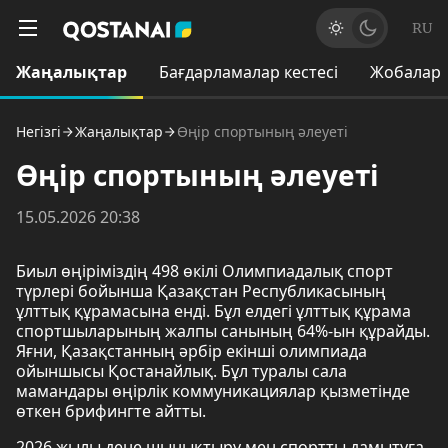
RU
Жаңалықтар
Бағдарламалар кестесі
Жобалар
Негізгі
Жаңалықтар
Өңір спортының әлеуеті
Өңір спортының әлеуеті
15.05.2026 20:38
Биыл өңіріміздің 498 өкілі Олимпиадалық спорт
түрлері бойынша Қазақстан Республикасының
ұлттық құрамасына енді. Бұл елдегі ұлттық құрама
спортшыларының жалпы санының 64%-ын құрайды.
Яғни, Қазақстанның әрбір екінші олимпиада
ойыншысы Қостанайлық. Бұл туралы сала
мамандары өңірлік коммуникациялар қызметінде
өткен брифингте айтты.
2026 жылы дене шынықтыру мен спортты дамытуға