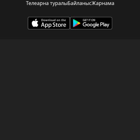
Телеарна туралы
Байланыс
Жарнама