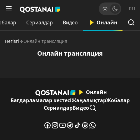
RU
обалар
Сериалдар
Видео
Онлайн
Негізгі
Онлайн трансляция
Онлайн трансляция
Онлайн
Бағдарламалар кестесі
Жаңалықтар
Жобалар
Сериалдар
Видео