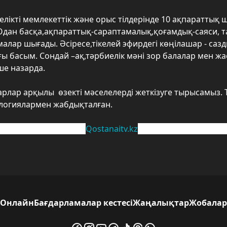
елікті мемлекеттік және орыс тілдерінде 10 ақпаратты
дан басқа,ақпараттық-сараптамалық,қоғамдық-саяси, 
лар шығады. Әсіресе,тікелей эфирдегі көңілашар - саз
 басым. Сондай –ақ,тәрбиелік мәні зор балалар мен жа
ше назарда.
арлар арқылы өзекті мәселелерді жеткізуге тырысамыз. 
логиялармен жабдықталған.
нлайн хабар тарату
Qostanaitv.kz
сайтында қолжетім
Онлайн
Бағдарламалар кестесі
Жаңалықтар
Жобалар