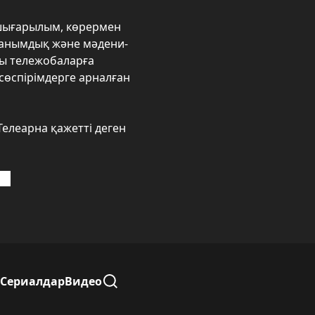
қ шығарылым, көрермен
танымдық және мәдени-
ды тележобаларға
сөспірімдерге арналған
Телеарна қажетті деген
ді
Сериалдар
Видео