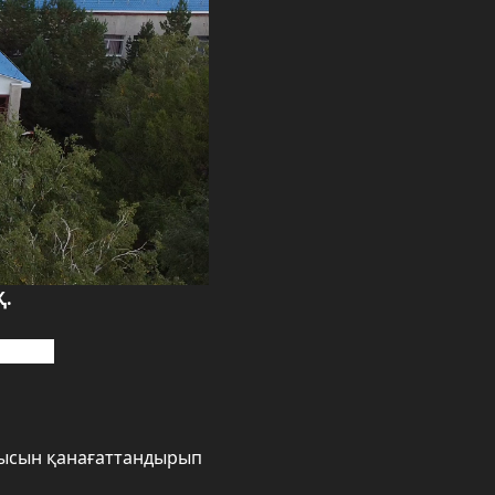
Қ.
тімді.
анысын қанағаттандырып