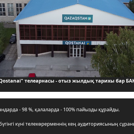
Qostanai" телеарнасы - отыз жылдық тарихы бар БА
н тарату Қостанай облысының 59 елді мекенінде қолже
ндарда - 98 %, қалаларда - 100% пайызды құрайды.
 бүгінгі күні телекөрерменнің кең аудиториясының сұр