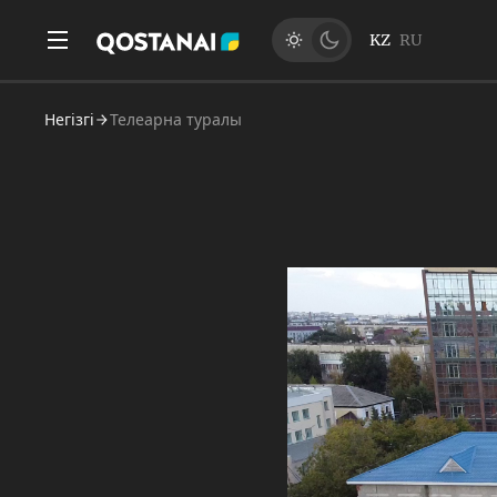
KZ
RU
Негізгі
Телеарна туралы