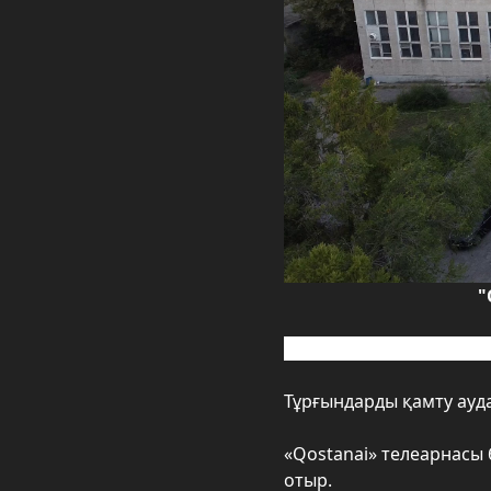
"
Телеарнаның хабарлары
Тұрғындарды қамту ауда
«Qostanai» телеарнасы
отыр.