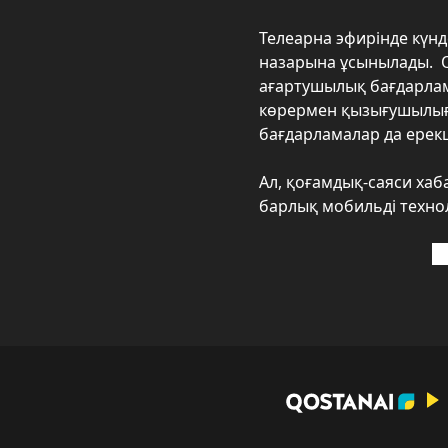
Телеарна эфирінде күнд
назарына ұсынылады. О
ағартушылық бағдарлама
көрермен қызығушылығы
бағдарламалар да ерек
Ал, қоғамдық-саяси хаб
барлық мобильді техно
О