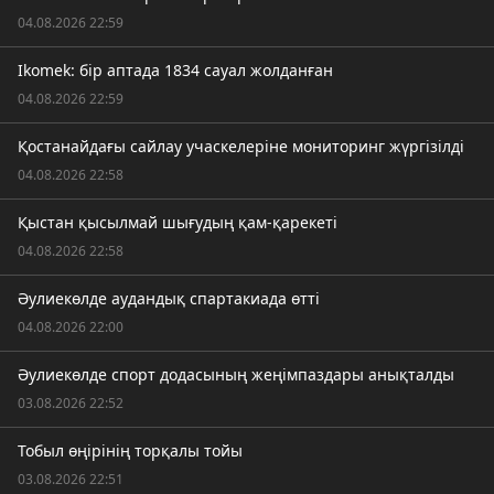
04.08.2026 22:59
Ikomek: бір аптада 1834 сауал жолданған
04.08.2026 22:59
Қостанайдағы сайлау учаскелеріне мониторинг жүргізілді
04.08.2026 22:58
Қыстан қысылмай шығудың қам-қарекеті
04.08.2026 22:58
Әулиекөлде аудандық спартакиада өтті
04.08.2026 22:00
Әулиекөлде спорт додасының жеңімпаздары анықталды
03.08.2026 22:52
Тобыл өңірінің торқалы тойы
03.08.2026 22:51