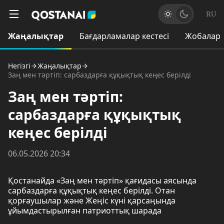
RU
Жаңалықтар
Бағдарламалар кестесі
Жобалар
Негізгі
Жаңалықтар
Заң мен тәртіп: сарбаздарға құқықтық кеңес берілді
Заң мен тәртіп:
сарбаздарға құқықтық
кеңес берілді
06.05.2026 20:34
Қостанайда «Заң мен тәртіп» қағидасы аясында
сарбаздарға құқықтық кеңес берілді. Отан
қорғаушылар және Жеңіс күні қарсаңында
ұйымдастырылған патриоттық шарада