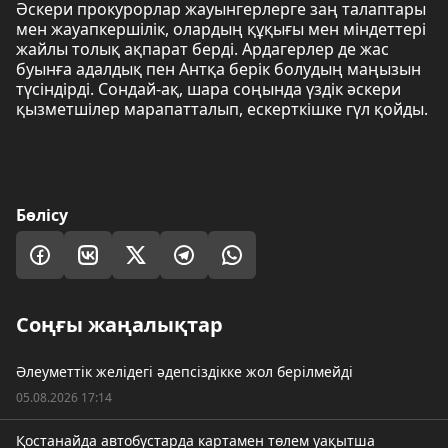
Әскери прокурорлар жауынгерлерге заң талаптары
мен жауапкершілік, олардың құқығы мен міндеттері
жайлы толық ақпарат берді. Ардагерлер де жас
буынға адалдық пен Антқа берік болудың маңызын
түсіндірді. Сондай-ақ, шара соңында үздік әскери
қызметшілер марапатталып, ескерткішке гүл қойды.
Бөлісу
Соңғы жаңалықтар
Әлеуметтік желідегі әдепсіздікке жол берілмейді
05.08.2026 17:14
Қостанайда автобустарда картамен төлем уақытша