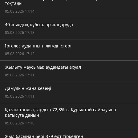
тоқтады
05.08.2026 17:14
40 жылдық құбырлар жаңаруда
05.08.2026 17:13
Іргелес ауданның ілкімді істері
05.08.2026 17:12
Жылыту маусымы: аудандағы ахуал
05.08.2026 17:11
Дамудың жаңа кезеңі
05.08.2026 17:11
Қазақстандықтардың 72,3%-ы Құрылтай сайлауына
қатысуға дайын
05.08.2026 17:10
Жыл басынан бері 379 өрт тіркелген