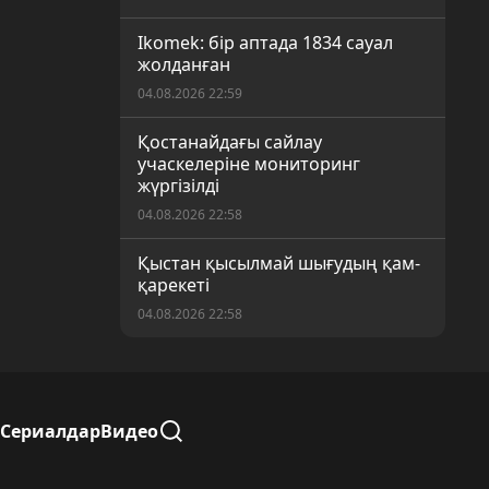
Ikomek: бір аптада 1834 сауал
жолданған
04.08.2026 22:59
Қостанайдағы сайлау
учаскелеріне мониторинг
жүргізілді
04.08.2026 22:58
Қыстан қысылмай шығудың қам-
қарекеті
04.08.2026 22:58
Әулиекөлде аудандық
спартакиада өтті
04.08.2026 22:00
Сериалдар
Видео
Әулиекөлде спорт додасының
жеңімпаздары анықталды