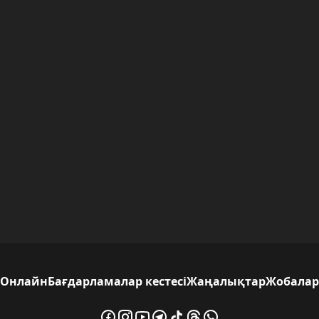
Онлайн
Бағдарламалар кестесі
Жаңалықтар
Жобалар