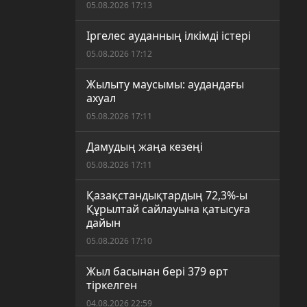
05.08.2026 17:13
Іргелес ауданның ілкімді істері
05.08.2026 17:12
Жылыту маусымы: аудандағы
ахуал
05.08.2026 17:11
Дамудың жаңа кезеңі
05.08.2026 17:11
Қазақстандықтардың 72,3%-ы
Құрылтай сайлауына қатысуға
дайын
05.08.2026 17:10
Жыл басынан бері 379 өрт
тіркелген
04.08.2026 22:59