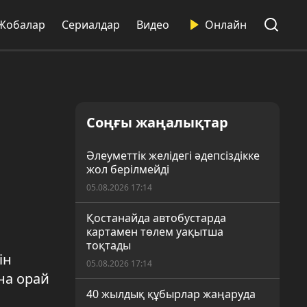
Жобалар
Сериалдар
Видео
Онлайн
Соңғы жаңалықтар
Әлеуметтік желідегі әдепсіздікке
жол берілмейді
05.08.2026 17:14
Қостанайда автобустарда
картамен төлем уақытша
тоқтады
ін
05.08.2026 17:14
на орай
40 жылдық құбырлар жаңаруда