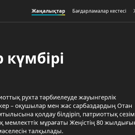
Жаңалықтар
Бағдарламалар кестесі
 күмбірі
иоттық рухта тәрбиелеуде жауынгерлік
жер – оқушылар мен жас сарбаздардың Отан
тылысына қолдау білдіріп, патриоттық сезім
қ мемлекттік мұрағаты Жеңістің 80 жылдығы
 мәселесін талқылады.