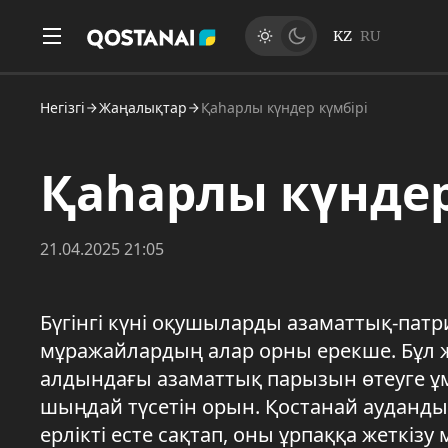
KZ
RU
Негізгі
Жаңалықтар
Қаһарлы күндер күмбірі
Қаһарлы күндер
21.04.2025 21:05
Бүгінгі күні оқушыларды азаматтық-патр
мұражайлардың алар орны ерекше. Бұл 
алдындағы азаматтық парызын өтеуге ұм
шыңдай түсетін орын. Қостанай ауданды
ерлікті есте сақтап, оны ұрпаққа жеткізу