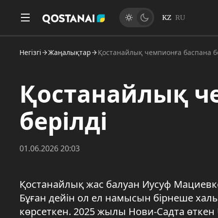
KZ
RU
Негізгі
Жаңалықтар
Қостанайлық чемпионға баспана б
Қостанайлық ч
берілді
01.06.2026 20:03
Қостанайлық жас балуан Иусуф Мациевке 
Бұған дейін ол ел намысын бірнеше хал
көрсеткен. 2025 жылы Нови-Садта өткен