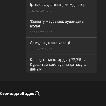
Іргелес ауданның ілкімді істері
05.08.2026 17:12
Жылыту маусымы: аудандағы
ахуал
05.08.2026 17:11
Дамудың жаңа кезеңі
05.08.2026 17:11
Қазақстандықтардың 72,3%-ы
Құрылтай сайлауына қатысуға
дайын
05.08.2026 17:10
Жыл басынан бері 379 өрт
тіркелген
Сериалдар
Видео
04.08.2026 22:59