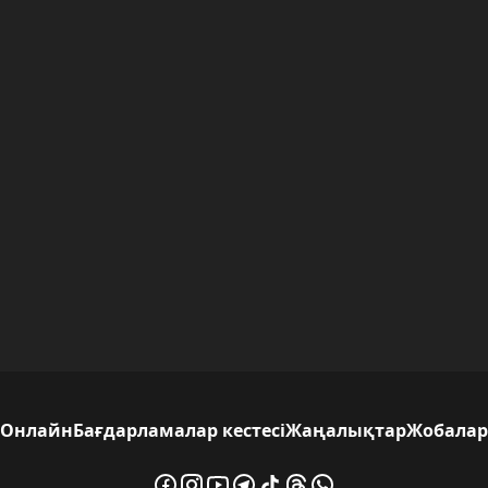
Онлайн
Бағдарламалар кестесі
Жаңалықтар
Жобалар