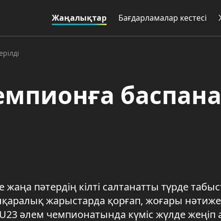
Жаңалықтар
Бағдарламалар кестесі
ерілді
емпионға баспан
жаңа пәтердің кілті салтанатты түрде табыс
ықаралық жарыстарда қорғап, жоғары нәтиж
 U23 әлем чемпионатында күміс жүлде жеңіп 