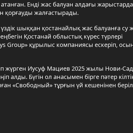
атанған. Енді жас балуан алдағы жарыстарда
ын қорғауды жалғастырады.
 үздік шыққан қостанайлық жас балуанға су 
еңбегін Қостанай облыстық күрес түрлері
ys Group» құрылыс компаниясы ескеріп, осы
ып жүрген Иусуф Мациев 2025 жылы Нови-Сад
п алды. Бүгін ол анасымен бірге пәтер кілті
ған «Свободный» тұрғын үй кешенінен беріл