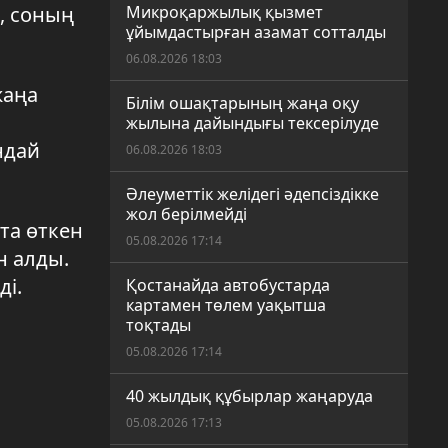
, соның
Микроқаржылық қызмет
ұйымдастырған азамат сотталды
06.08.2026 18:03
жаңа
Білім ошақтарының жаңа оқу
жылына дайындығы тексерілуде
ндай
06.08.2026 18:03
Әлеуметтік желідегі әдепсіздікке
жол берілмейді
та өткен
05.08.2026 17:14
н алды.
ді.
Қостанайда автобустарда
картамен төлем уақытша
тоқтады
05.08.2026 17:14
40 жылдық құбырлар жаңаруда
05.08.2026 17:13