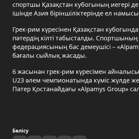
спортшы Қазақстан кубогының иегері де 
ішінде Азия біріншіліктерінде ел намыс
Грек-рим күресінен Қазақстан кубогында
пәтердің кілті табысталды. Спортшының 
федерациясының бас демеушісі – «Alpam
бағалы сыйлық жасады.
6 жасынан грек-рим күресімен айналыс
U23 әлем чемпионатында күміс жүлде жеңі
Пәтер Қостанайдағы «Alpamys Group» сал
Бөлісу