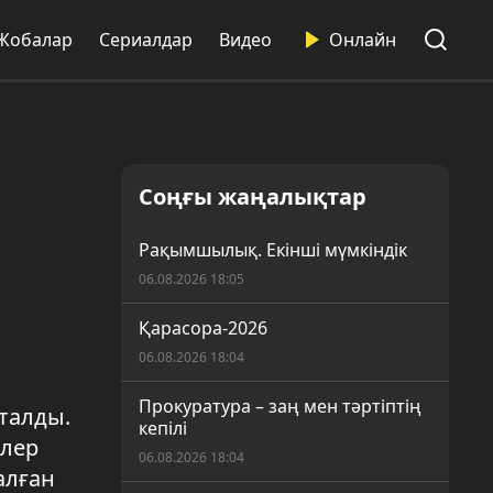
Жобалар
Сериалдар
Видео
Онлайн
а
Соңғы жаңалықтар
Рақымшылық. Екінші мүмкіндік
06.08.2026 18:05
Қарасора-2026
06.08.2026 18:04
Прокуратура – заң мен тәртіптің
талды.
кепілі
елер
06.08.2026 18:04
алған