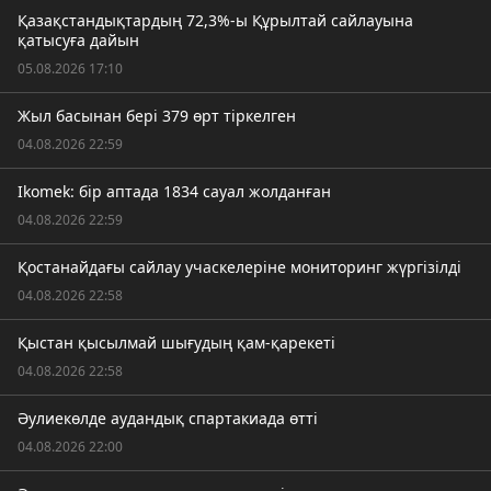
Қазақстандықтардың 72,3%-ы Құрылтай сайлауына
қатысуға дайын
05.08.2026 17:10
Жыл басынан бері 379 өрт тіркелген
04.08.2026 22:59
Ikomek: бір аптада 1834 сауал жолданған
04.08.2026 22:59
Қостанайдағы сайлау учаскелеріне мониторинг жүргізілді
04.08.2026 22:58
Қыстан қысылмай шығудың қам-қарекеті
04.08.2026 22:58
Әулиекөлде аудандық спартакиада өтті
04.08.2026 22:00