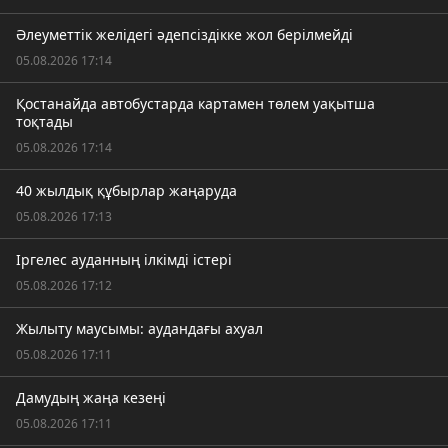
Әлеуметтік желідегі әдепсіздікке жол берілмейді
05.08.2026 17:14
Қостанайда автобустарда картамен төлем уақытша
тоқтады
05.08.2026 17:14
40 жылдық құбырлар жаңаруда
05.08.2026 17:13
Іргелес ауданның ілкімді істері
05.08.2026 17:12
Жылыту маусымы: аудандағы ахуал
05.08.2026 17:11
Дамудың жаңа кезеңі
05.08.2026 17:11