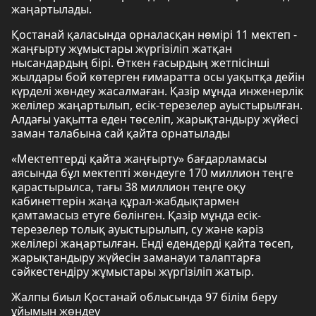
жаңартылады.
Қостанай қаласында орналасқан нөмірі 11 мектеп -
жаңғырту жұмыстары жүргізіліп жатқан
нысандардың бірі. Өткен ғасырдың жетпісінші
жылдары бой көтерген ғимаратта осы уақытқа дейін
күрделі жөндеу жасалмаған. Қазір мұнда инженерлік
желілер жаңартылып, есік-терезелер ауыстырылған.
Алдағы уақытта еден төселіп, жарықтандыру жүйесі
заман талабына сай қайта орнатылады
«Мектептерді қайта жаңғырту» бағдарламасы
аясында бұл мектепті жөндеуге 170 миллион теңге
қарастырылса, тағы 38 миллион теңге оқу
кабинеттерін жаңа құрал-жабдықтармен
қамтамасыз етуге бөлінген. Қазір мұнда есік-
терезелер толық ауыстырылып, су және кәріз
желілері жаңартылған. Енді едендерді қайта төсеп,
жарықтандыру жүйесін заманауи талаптарға
сәйкестендіру жұмыстары жүргізіліп жатыр.
Жалпы биыл Қостанай облысында 97 білім беру
ұйымын жөндеу