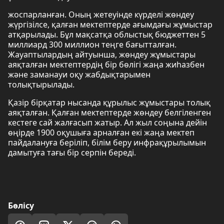
жоспарланған. Оның жетеуінде күрделі жөндеу
жүргізілсе, қалған мектептерде ағымдағы жұмыстар
атқарылады. Бұл мақсатқа облыстық бюджеттен 5
миллиард 300 миллион теңге бағытталған.
Жауаптылардың айтуынша, жөндеу жұмыстары
аяқталған мектептердің бір бөлігі жаңа жиһазбен
және заманауи оқу жабдықтарымен
толықтырылады.
Қазір бірқатар нысанда құрылыс жұмыстары толық
аяқталған. Қалған мектептерде жөндеу белгіленген
кестеге сай жалғасып жатыр. Ал жыл соңына дейін
өңірде 1900 оқушыға арналған екі жаңа мектеп
пайдалануға беріліп, білім беру инфрақұрылымын
дамытуға тағы бір серпін береді.
Бөлісу