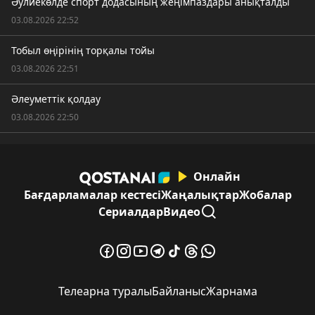
Әулиекөлде спорт додасының жеңімпаздары анықталды
03.08.2026 22:52
Тобыл өңірінің торқалы тойы
03.08.2026 22:51
Әлеуметтік қолдау
03.08.2026 22:50
Онлайн
Бағдарламалар кестесі
Жаңалықтар
Жобалар
Сериалдар
Видео
Телеарна туралы
Байланыс
Жарнама