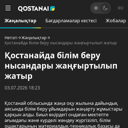
RU
Жаңалықтар
Бағдарламалар кестесі
Жобалар
Негізгі
Жаңалықтар
Қостанайда білім беру нысандары жаңғыртылып жатыр
Қостанайда білім беру
нысандары жаңғыртылып
жатыр
03.07.2026 18:23
Қостанай облысында жаңа оқу жылына дайындық
аясында білім беру ұйымдарын жаңарту жұмыстары
қарқын алды. Биыл өңірдегі ондаған мектепте
ағымдағы және күрделі жөндеу жүргізіліп, білім
ошақтарының материалдық-техникалық базасы да