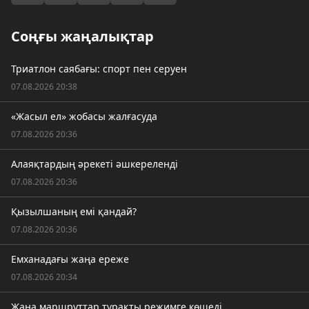
Соңғы жаңалықтар
Триатлон саябағы: спорт пен серуен
07.08.2026 20:38
«Жасыл ел» жобасы жалғасуда
07.08.2026 20:36
Алаяқтардың әрекеті әшкереленді
07.08.2026 20:36
Қызылшаның емі қандай?
07.08.2026 20:36
Емханадағы жаңа ереже
07.08.2026 20:34
Жаңа маршруттар тұрақты режимге көшеді