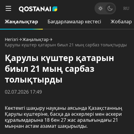
RU
Жаңалықтар
Бағдарламалар кестесі
Жобалар
Негізгі
Жаңалықтар
Қарулы күштер қатарын биыл 21 мың сарбаз толықтырды
Қарулы күштер қатарын
биыл 21 мың сарбаз
толықтырды
02.07.2026 17:49
Көктемгі шақыру науқаны аясында Қазақстанның
Қарулы күштеріне, басқа да әскерлері мен әскери
құралымдарына 18 бен 27 жас аралығындағы 21
мыңнан астам азамат шақырылды.