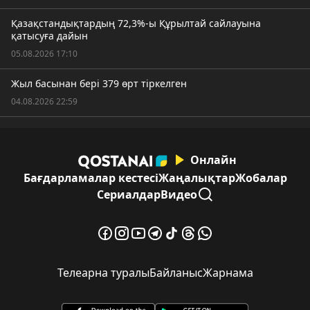
Қазақстандықтардың 72,3%-ы Құрылтай сайлауына
қатысуға дайын
05.08.2026 17:10
Жыл басынан бері 379 өрт тіркелген
04.08.2026 22:59
Онлайн
Бағдарламалар кестесі
Жаңалықтар
Жобалар
Сериалдар
Видео
Телеарна туралы
Байланыс
Жарнама