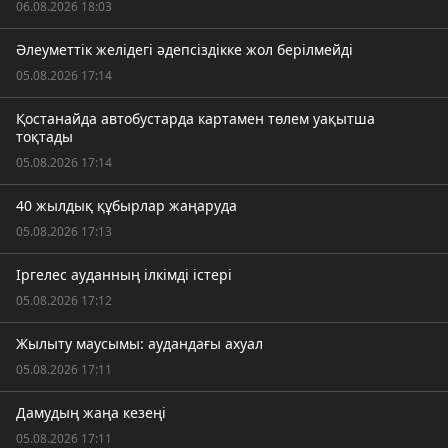
06.08.2026 18:03
Әлеуметтік желідегі әдепсіздікке жол берілмейді
05.08.2026 17:14
Қостанайда автобустарда картамен төлем уақытша
тоқтады
05.08.2026 17:14
40 жылдық құбырлар жаңаруда
05.08.2026 17:13
Іргелес ауданның ілкімді істері
05.08.2026 17:12
Жылыту маусымы: аудандағы ахуал
05.08.2026 17:11
Дамудың жаңа кезеңі
05.08.2026 17:11