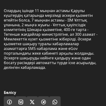
Олардың ішінде 11 мыңнан астамы Қарулы
күштердің қатарында мерзімді әскери қызметін
өтейтін болса, 7 мыңнан астамы - ІІМ Ұлттық
ұланына, 2 мыңға жуығы - Ұлттық қауіпсіздік
комитетінің Шекара қызметіне, 400-ге тарта -
Төтенше жағдайлар министрлігіне, ал 300 азамат -
Мемлекеттік күзет қызметіне жіберілді. Әскери
қызметке шақыру туралы хабарламалар
азаматтарға SMS-хабарлама және eGov
порталындағы жеке кабинеті арқылы жолданды.
Әскерге шақыруды кейінге қалдыру және одан
босату рәсімдері автоматты түрде іске асырылды,
делінген хабарламада.
Бөлісу