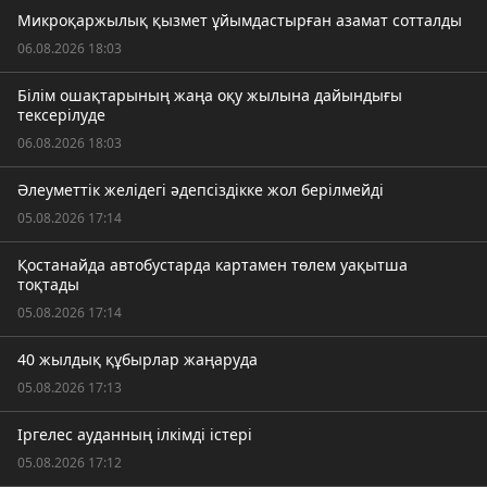
Микроқаржылық қызмет ұйымдастырған азамат сотталды
06.08.2026 18:03
Білім ошақтарының жаңа оқу жылына дайындығы
тексерілуде
06.08.2026 18:03
Әлеуметтік желідегі әдепсіздікке жол берілмейді
05.08.2026 17:14
Қостанайда автобустарда картамен төлем уақытша
тоқтады
05.08.2026 17:14
40 жылдық құбырлар жаңаруда
05.08.2026 17:13
Іргелес ауданның ілкімді істері
05.08.2026 17:12