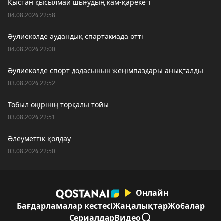
Қыстан қысылмай шығудың қам-қарекеті
04.08.2026 22:58
Әулиекөлде аудандық спартакиада өтті
04.08.2026 22:00
Әулиекөлде спорт додасының жеңімпаздары анықталды
03.08.2026 22:52
Тобыл өңірінің торқалы тойы
03.08.2026 22:51
Әлеуметтік қолдау
03.08.2026 22:50
Онлайн
Бағдарламалар кестесі
Жаңалықтар
Жобалар
Сериалдар
Видео