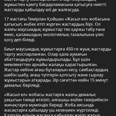
жұмыспен қамту бағдарламасына қатысуға ниетті
жастарды қабылдау әлі де жалғасуда.
17 жастағы Темірлан Қойшан «Жасыл ел» жобасына
қатысып, еңбек етіп жүрген жастардың бірі. Ол
жазғы маусымдық жұмыстар тек қаржы табу ғана
емес, қаламыздың экологиялық тазалығына үлес
қосу деп біледі.
Биыл маусымдық жұмыстарға 450-ге жуық жастарды
тарту жоспарланған. Олар қала аумағын
абаттандыруға жұмылдырылады. Бұл үшін
мемлекеттен арнайы жалақы қарастырылған.
Жастар көбіне ағаш бұталарын кесу, саябақтардың
шөбін шабу, ағаш түптерін қопсыту және сырлау
жұмыстарын атқарады. Әр сағаттан кейін 15 минут
демалыс беріледі.
«Жасыл ел» жобасы жастарға жазғы демалыс
уақытын тиімді өткізіп, алғашқы еңбек тәжірибесін
жинақтауға мүмкіндік береді. Жоба аясында
жасақтарға қабылдау үш кезеңмен жүргізіледі.
Қазірдің өзінде жасаққа қабылдау жүріп жатыр.