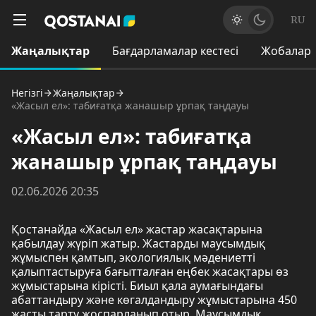
RU
Жаңалықтар
Бағдарламалар кестесі
Жобалар
Негізгі
Жаңалықтар
«Жасыл ел»: табиғатқа жанашыр ұрпақ таңдауы
«Жасыл ел»: табиғатқа
жанашыр ұрпақ таңдауы
02.06.2026 20:35
Қостанайда «Жасыл ел» жастар жасақтарына
қабылдау жүріп жатыр. Жастарды маусымдық
жұмыспен қамтып, экологиялық мәдениетті
қалыптастыруға бағытталған еңбек жасақтары өз
жұмыстарына кірісті. Биыл қала аумағындағы
абаттандыру және көгалдандыру жұмыстарына 450
жасты тарту жоспарланып отыр. Маусымдық