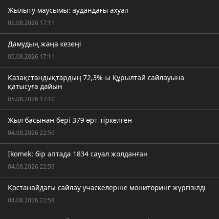
Жылыту маусымы: аудандағы ахуал
05.08.2026 17:11
Дамудың жаңа кезеңі
05.08.2026 17:11
Қазақстандықтардың 72,3%-ы Құрылтай сайлауына
қатысуға дайын
05.08.2026 17:10
Жыл басынан бері 379 өрт тіркелген
04.08.2026 22:59
Ikomek: бір аптада 1834 сауал жолданған
04.08.2026 22:59
Қостанайдағы сайлау учаскелеріне мониторинг жүргізілді
04.08.2026 22:58