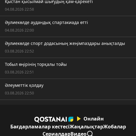
Қыстан қысылмай шығудың қам-қарекеті
04.08.2026 22:58
Әулиекөлде аудандық спартакиада өтті
04.08.2026 22:00
Әулиекөлде спорт додасының жеңімпаздары анықталды
03.08.2026 22:52
Тобыл өңірінің торқалы тойы
03.08.2026 22:51
Әлеуметтік қолдау
03.08.2026 22:50
Онлайн
Бағдарламалар кестесі
Жаңалықтар
Жобалар
Сериалдар
Видео