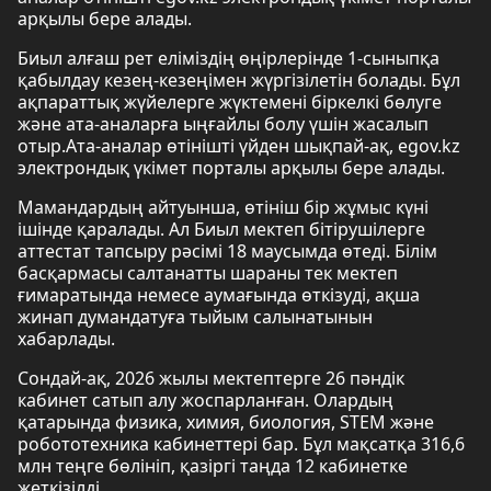
арқылы бере алады.
Биыл алғаш рет еліміздің өңірлерінде 1-сыныпқа
қабылдау кезең-кезеңімен жүргізілетін болады. Бұл
ақпараттық жүйелерге жүктемені біркелкі бөлуге
және ата-аналарға ыңғайлы болу үшін жасалып
отыр.Ата-аналар өтінішті үйден шықпай-ақ, egov.kz
электрондық үкімет порталы арқылы бере алады.
Мамандардың айтуынша, өтініш бір жұмыс күні
ішінде қаралады. Ал Биыл мектеп бітірушілерге
аттестат тапсыру рәсімі 18 маусымда өтеді. Білім
басқармасы салтанатты шараны тек мектеп
ғимаратында немесе аумағында өткізуді, ақша
жинап думандатуға тыйым салынатынын
хабарлады.
Сондай-ақ, 2026 жылы мектептерге 26 пәндік
кабинет сатып алу жоспарланған. Олардың
қатарында физика, химия, биология, STEM және
робототехника кабинеттері бар. Бұл мақсатқа 316,6
млн теңге бөлініп, қазіргі таңда 12 кабинетке
жеткізілді.