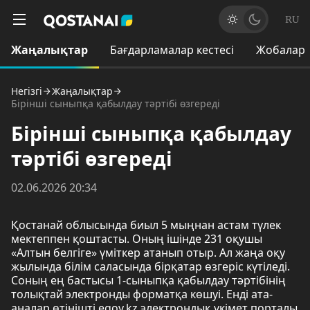
RU
Жаңалықтар
Бағдарламалар кестесі
Жобалар
Негізгі
Жаңалықтар
Бірінші сыныпқа қабылдау тәртібі өзгереді
Бірінші сыныпқа қабылдау
тәртібі өзгереді
02.06.2026 20:34
Қостанай облысында биыл 5 мыңнан астам түлек
мектеппен қоштасты. Оның ішінде 231 оқушы
«Алтын белгіге» үміткер атанып отыр. Ал жаңа оқу
жылында білім саласында бірқатар өзгеріс күтіледі.
Соның ең бастысы 1-сыныпқа қабылдау тәртібінің
толықтай электронды форматқа көшуі. Енді ата-
аналар өтінішті egov.kz электрондық үкімет порталы