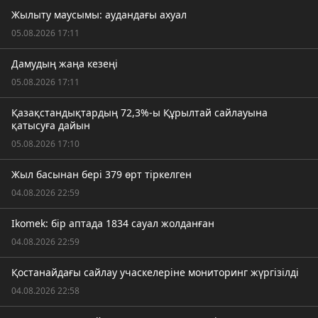
Жылыту маусымы: аудандағы ахуал
05.08.2026 17:11
Дамудың жаңа кезеңі
05.08.2026 17:11
Қазақстандықтардың 72,3%-ы Құрылтай сайлауына
қатысуға дайын
05.08.2026 17:10
Жыл басынан бері 379 өрт тіркелген
04.08.2026 22:59
Ikomek: бір аптада 1834 сауал жолданған
04.08.2026 22:59
Қостанайдағы сайлау учаскелеріне мониторинг жүргізілді
04.08.2026 22:58