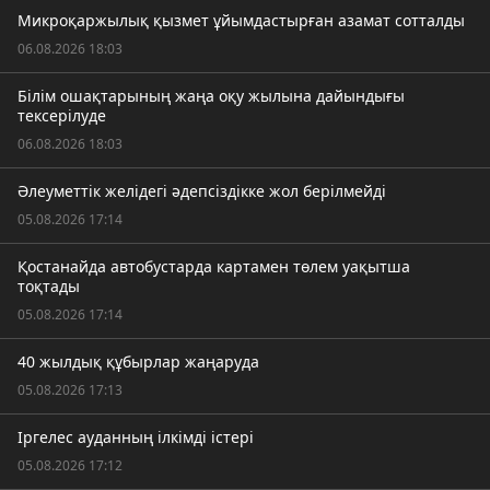
Микроқаржылық қызмет ұйымдастырған азамат сотталды
06.08.2026 18:03
Білім ошақтарының жаңа оқу жылына дайындығы
тексерілуде
06.08.2026 18:03
Әлеуметтік желідегі әдепсіздікке жол берілмейді
05.08.2026 17:14
Қостанайда автобустарда картамен төлем уақытша
тоқтады
05.08.2026 17:14
40 жылдық құбырлар жаңаруда
05.08.2026 17:13
Іргелес ауданның ілкімді істері
05.08.2026 17:12