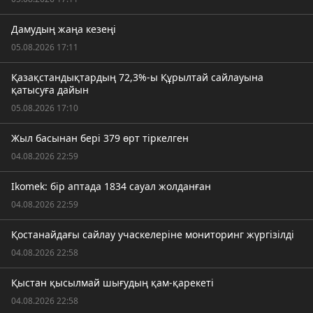
Дамудың жаңа кезеңі
05.08.2026 17:11
Қазақстандықтардың 72,3%-ы Құрылтай сайлауына
қатысуға дайын
05.08.2026 17:10
Жыл басынан бері 379 өрт тіркелген
04.08.2026 22:59
Ikomek: бір аптада 1834 сауал жолданған
04.08.2026 22:59
Қостанайдағы сайлау учаскелеріне мониторинг жүргізілді
04.08.2026 22:58
Қыстан қысылмай шығудың қам-қарекеті
04.08.2026 22:58