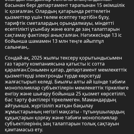
басынан бері департамент тарапынан 15 әкімшілік
іс қозғалған. Олардың қатарында реттелетін
қызметтер үшін төлем есептеу тәртібін бұзу,
тарифтік сметалардың орындалмауы, міндетті
есептілікті ұсынбау және өзге де заң талаптарын
сақтамау фактілері анықталған. Нәтижесінде 13 іс
бойынша шамамен 13 млн теңге айыппұл
салынған,.
Сондай-ақ, 2025 жылғы тексеру қорытындысымен
газ тарату компаниясына қатысты іс сотта
қаралған.Сонымен қатар, департамент мемлекеттік
қызметтерді электронды түрде көрсетуді
жалғастырып келеді. Биылғы алты ай ішінде табиғи
монополиялар субъектілерін мемлекеттік тіркелімге
енгізу және шығару бойынша 25 қызмет көрсетіліп,
бас тарту фактілері тіркелмеген. Мамандардың
айтуынша, жүргізіліп жатқан бақылау
жұмыстарының негізгі мақсаты - тұтынушылардың
құқықтарын қорғау және табиғи монополиялар
субъектілерінің заң талаптарын толық сақтауын
қамтамасыз ету.