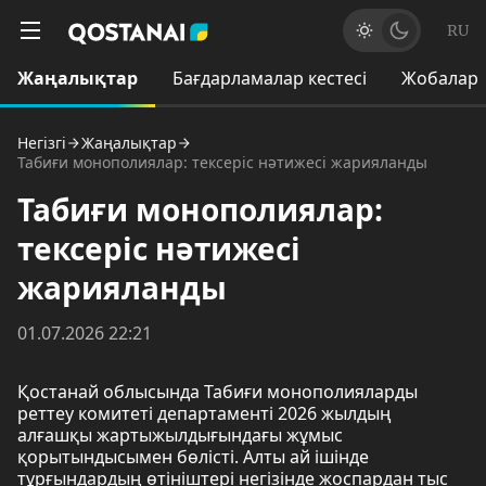
RU
Жаңалықтар
Бағдарламалар кестесі
Жобалар
Негізгі
Жаңалықтар
Табиғи монополиялар: тексеріс нәтижесі жарияланды
Табиғи монополиялар:
тексеріс нәтижесі
жарияланды
01.07.2026 22:21
Қостанай облысында Табиғи монополияларды
реттеу комитеті департаменті 2026 жылдың
алғашқы жартыжылдығындағы жұмыс
қорытындысымен бөлісті. Алты ай ішінде
тұрғындардың өтініштері негізінде жоспардан тыс