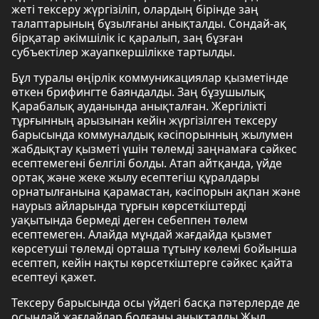
жеті тексеру жүргізіліп, олардың бірінде заң
талаптарының бұзылғаны анықталды. Сондай-ақ
бірқатар әкімшілік іс қаралып, заң бұзған
субъектілер жауапкершілікке тартылды.
Бұл туралы өңірлік коммуникациялар қызметінде
өткен брифингте баяндалды. Заң бұзушылық
Қарабалық ауданында анықталған. Жергілікті
тұрғынның арызынан кейін жүргізілген тексеру
барысында коммуналдық кәсіпорынның жылумен
жабдықтау қызметі үшін төлемді заңнамаға сәйкес
есептемегені белгілі болды. Атап айтқанда, үйде
ортақ және жеке жылу есептегіш құралдары
орнатылғанына қарамастан, кәсіпорын ақпан және
наурыз айларында тұрғын көрсеткіштерді
уақытында бермеді деген себеппен төлем
есептемеген. Алайда мұндай жағдайда қызмет
көрсетуші төлемді орташа тұтыну көлемі бойынша
есептеп, кейін нақты көрсеткіштерге сәйкес қайта
есептеуі қажет.
Тексеру барысында осы үйдегі басқа пәтерлерде де
осындай жағдайлар болғаны анықталды.Жыл