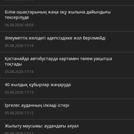
Білім ошақтарының жаңа оқу жылына дайындығы
тексерілуде
06.08.2026 18:03
Әлеуметтік желідегі әдепсіздікке жол берілмейді
05.08.2026 17:14
Қостанайда автобустарда картамен төлем уақытша
тоқтады
05.08.2026 17:14
40 жылдық құбырлар жаңаруда
05.08.2026 17:13
Іргелес ауданның ілкімді істері
05.08.2026 17:12
Жылыту маусымы: аудандағы ахуал
05.08.2026 17:11