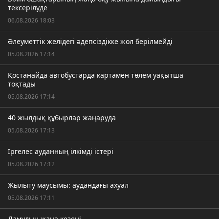
тексерілуде
06.08.2026 18:03
Әлеуметтік желідегі әдепсіздікке жол берілмейді
05.08.2026 17:14
Қостанайда автобустарда картамен төлем уақытша
тоқтады
05.08.2026 17:14
40 жылдық құбырлар жаңаруда
05.08.2026 17:13
Іргелес ауданның ілкімді істері
05.08.2026 17:12
Жылыту маусымы: аудандағы ахуал
05.08.2026 17:11
Дамудың жаңа кезеңі