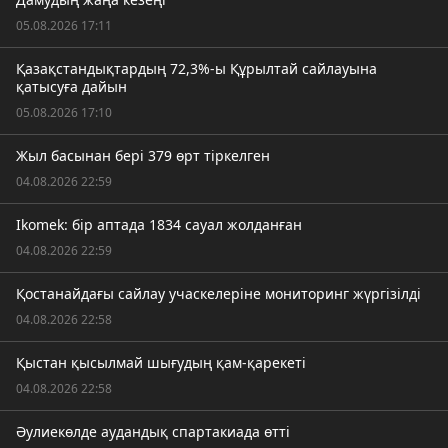
05.08.2026 17:11
Қазақстандықтардың 72,3%-ы Құрылтай сайлауына
қатысуға дайын
05.08.2026 17:10
Жыл басынан бері 379 өрт тіркелген
04.08.2026 22:59
Ikomek: бір аптада 1834 сауал жолданған
04.08.2026 22:59
Қостанайдағы сайлау учаскелеріне мониторинг жүргізілді
04.08.2026 22:58
Қыстан қысылмай шығудың қам-қарекеті
04.08.2026 22:58
Әулиекөлде аудандық спартакиада өтті