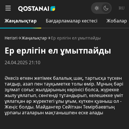
RU
Жаңалықтар
Бағдарламалар кестесі
Жобалар
Негізгі
Жаңалықтар
Ер ерлігін ел ұмытпайды
Ер ерлігін ел ұмытпайды
24.04.2025 21:10
Әкесіз өткен жетімек балалық шақ, тартысқа түскен
тағдыр, азап пен тауқыметке толы өмір. Мұның бәрі
зұлмат соғыс жылдарының көрінісі болса, жүрекке
жылу ұялатып, сөнгенді тұтандырып, келешекке үміт
ұялатқан әр жүректегі ұлы ұғым, күткен қуаныш ол -
Жеңіс болды. Майдангер Сейітхан Темірбаевтың
ұрпағы аталарын мақтанышпен еске алады