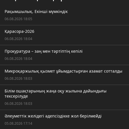
Рақымшылық. Екінші мүмкіндік
06.08.2026 18:05
Қарасора-2026
06.08.2026 18:04
Прокуратура – заң мен тәртіптің кепілі
06.08.2026 18:04
Микроқаржылық қызмет ұйымдастырған азамат сотталды
06.08.2026 18:03
Білім ошақтарының жаңа оқу жылына дайындығы
тексерілуде
06.08.2026 18:03
Әлеуметтік желідегі әдепсіздікке жол берілмейді
05.08.2026 17:14