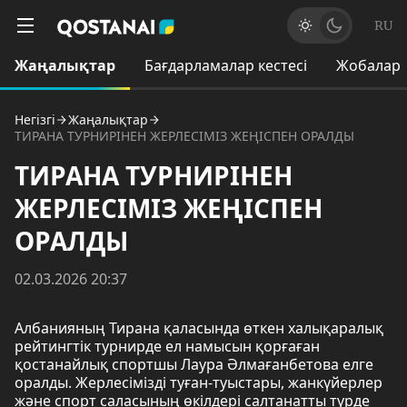
RU
Жаңалықтар
Бағдарламалар кестесі
Жобалар
Негізгі
Жаңалықтар
ТИРАНА ТУРНИРІНЕН ЖЕРЛЕСІМІЗ ЖЕҢІСПЕН ОРАЛДЫ
ТИРАНА ТУРНИРІНЕН
ЖЕРЛЕСІМІЗ ЖЕҢІСПЕН
ОРАЛДЫ
02.03.2026 20:37
Албанияның Тирана қаласында өткен халықаралық
рейтингтік турнирде ел намысын қорғаған
қостанайлық спортшы Лаура Әлмағанбетова елге
оралды. Жерлесімізді туған-туыстары, жанкүйерлер
және спорт саласының өкілдері салтанатты түрде