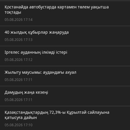
Қостанайда автобустарда картамен төлем уақытша
тоқтады
05.08.2026 17:14
40 жылдық құбырлар жаңаруда
05.08.2026 17:13
Іргелес ауданның ілкімді істері
05.08.2026 17:12
Жылыту маусымы: аудандағы ахуал
05.08.2026 17:11
Дамудың жаңа кезеңі
05.08.2026 17:11
Қазақстандықтардың 72,3%-ы Құрылтай сайлауына
қатысуға дайын
05.08.2026 17:10