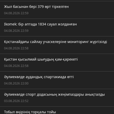
Жыл басынан бері 379 өрт тіркелген
04.08.2026 22:59
Ikomek: бір аптада 1834 сауал жолданған
04.08.2026 22:59
Қостанайдағы сайлау учаскелеріне мониторинг жүргізілді
04.08.2026 22:58
Қыстан қысылмай шығудың қам-қарекеті
04.08.2026 22:58
Әулиекөлде аудандық спартакиада өтті
04.08.2026 22:00
Әулиекөлде спорт додасының жеңімпаздары анықталды
03.08.2026 22:52
Тобыл өңірінің торқалы тойы