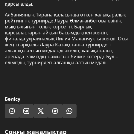
қарсы алды.
Албанияның Тирана қаласында өткен халықаралық
рейтингтік турнирде Лаура Әлмағанбетова өзінің
мықтылығын толық көрсетті. Барлық
қарсыластарын айқын басымдықпен жеңіп,
финалда украиналық Лилия Маланчукты жеңді. Осы
жеңісі арқылы Лаура Қазақстанға турнирдегі
алғашқы алтын медальді әкеліп, халықаралық
аренада еліміздің намысын биікке көтерді. Бұл –
еліміздің турнирдегі алғашқы алтын медалі.
Бөлісу
Соңғы жаңалықтар