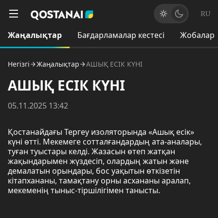
RU
Жаңалықтар
Бағдарламалар кестесі
Жобалар
Негізгі
Жаңалықтар
АШЫҚ ЕСІК КҮНІ
АШЫҚ ЕСІК КҮНІ
05.11.2025 13:42
Қостанайдағы Тергеу изоляторында «Ашық есік»
күні өтті. Мекемеге сотталғандардың ата-аналары,
туған туыстары келді. Жазасын өтеп жатқан
жақындарымен жүздесіп, олардың жатын және
демалатын орындары, бос уақытын өткізетін
кітапхананы, тамақтану орны асхананы аралап,
мекеменің тыныс-тіршілігімен танысты.