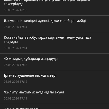
тексерілуде
06.08.2026 18:03
Әлеуметтік желідегі әдепсіздікке жол берілмейді
05.08.2026 17:14
Қостанайда автобустарда картамен төлем уақытша
тоқтады
05.08.2026 17:14
40 жылдық құбырлар жаңаруда
05.08.2026 17:13
Іргелес ауданның ілкімді істері
05.08.2026 17:12
Жылыту маусымы: аудандағы ахуал
05.08.2026 17:11
Дамудың жаңа кезеңі