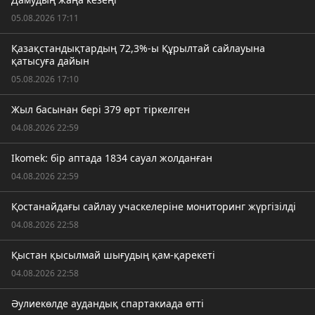
05.08.2026 17:11
Қазақстандықтардың 72,3%-ы Құрылтай сайлауына
қатысуға дайын
05.08.2026 17:10
Жыл басынан бері 379 өрт тіркелген
04.08.2026 22:59
Ikomek: бір аптада 1834 сауал жолданған
04.08.2026 22:59
Қостанайдағы сайлау учаскелеріне мониторинг жүргізілді
04.08.2026 22:58
Қыстан қысылмай шығудың қам-қарекеті
04.08.2026 22:58
Әулиекөлде аудандық спартакиада өтті