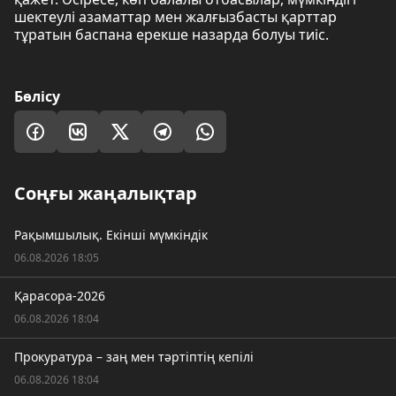
шектеулі азаматтар мен жалғызбасты қарттар
тұратын баспана ерекше назарда болуы тиіс.
Бөлісу
Соңғы жаңалықтар
Рақымшылық. Екінші мүмкіндік
06.08.2026 18:05
Қарасора-2026
06.08.2026 18:04
Прокуратура – заң мен тәртіптің кепілі
06.08.2026 18:04