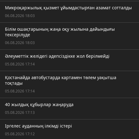
Микроқаржылық қызмет ұйымдастырған азамат сотталды
06.08.2026 18:03
Білім ошақтарының жаңа оқу жылына дайындығы
тексерілуде
06.08.2026 18:03
Әлеуметтік желідегі әдепсіздікке жол берілмейді
05.08.2026 17:14
Қостанайда автобустарда картамен төлем уақытша
тоқтады
05.08.2026 17:14
40 жылдық құбырлар жаңаруда
05.08.2026 17:13
Іргелес ауданның ілкімді істері
05.08.2026 17:12