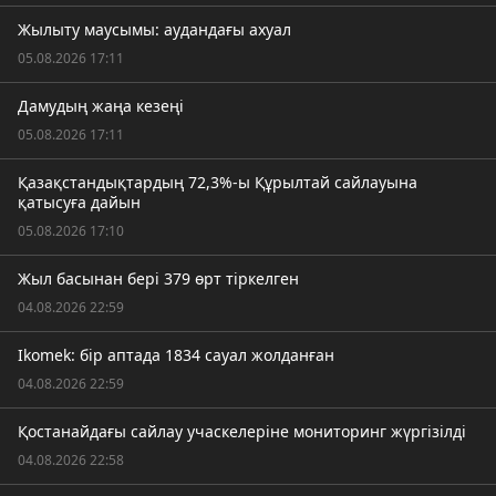
Жылыту маусымы: аудандағы ахуал
05.08.2026 17:11
Дамудың жаңа кезеңі
05.08.2026 17:11
Қазақстандықтардың 72,3%-ы Құрылтай сайлауына
қатысуға дайын
05.08.2026 17:10
Жыл басынан бері 379 өрт тіркелген
04.08.2026 22:59
Ikomek: бір аптада 1834 сауал жолданған
04.08.2026 22:59
Қостанайдағы сайлау учаскелеріне мониторинг жүргізілді
04.08.2026 22:58