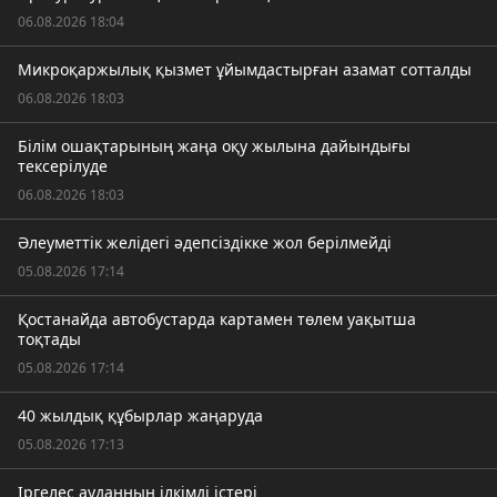
06.08.2026 18:04
Микроқаржылық қызмет ұйымдастырған азамат сотталды
06.08.2026 18:03
Білім ошақтарының жаңа оқу жылына дайындығы
тексерілуде
06.08.2026 18:03
Әлеуметтік желідегі әдепсіздікке жол берілмейді
05.08.2026 17:14
Қостанайда автобустарда картамен төлем уақытша
тоқтады
05.08.2026 17:14
40 жылдық құбырлар жаңаруда
05.08.2026 17:13
Іргелес ауданның ілкімді істері