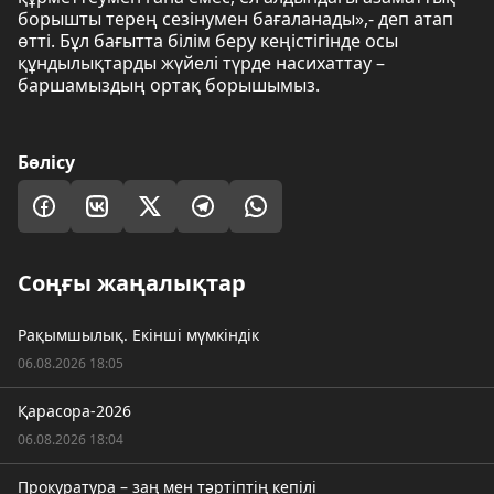
борышты терең сезінумен бағаланады»,- деп атап
өтті. Бұл бағытта білім беру кеңістігінде осы
құндылықтарды жүйелі түрде насихаттау –
баршамыздың ортақ борышымыз.
Бөлісу
Соңғы жаңалықтар
Рақымшылық. Екінші мүмкіндік
06.08.2026 18:05
Қарасора-2026
06.08.2026 18:04
Прокуратура – заң мен тәртіптің кепілі