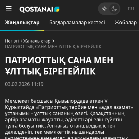
RU
Жаңалықтар
Бағдарламалар кестесі
Жобалар
Негізгі
Жаңалықтар
ПАТРИОТТЫҚ САНА МЕН ҰЛТТЫҚ БІРЕГЕЙЛІК
ПАТРИОТТЫҚ САНА МЕН
ҰЛТТЫҚ БІРЕГЕЙЛІК
03.02.2026 11:19
Мемлекет басшысы Қызылордада өткен V
Құрылтайда «Патриоттық тәрбие мен «адал азамат»
ұстанымы – ұлттық сананың өзегі. Қазақстанның
әрбір азаматы жауапты, әділетті әрі елін сүйетін
тұлға болуы тиіс. Ал нағыз отаншылдық іспен
дәлелденіп, тек мемлкеттік нышандарлы
құрметтеумен ғана емес, ел алдындағы азаматтық