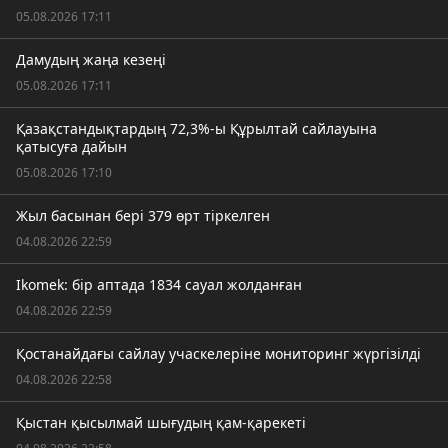
05.08.2026 17:11
Дамудың жаңа кезеңі
05.08.2026 17:11
Қазақстандықтардың 72,3%-ы Құрылтай сайлауына
қатысуға дайын
05.08.2026 17:10
Жыл басынан бері 379 өрт тіркелген
04.08.2026 22:59
Ikomek: бір аптада 1834 сауал жолданған
04.08.2026 22:59
Қостанайдағы сайлау учаскелеріне мониторинг жүргізілді
04.08.2026 22:58
Қыстан қысылмай шығудың қам-қарекеті