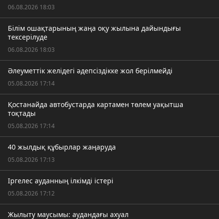
06.08.2026 18:03
Білім ошақтарының жаңа оқу жылына дайындығы
тексерілуде
06.08.2026 18:03
Әлеуметтік желідегі әдепсіздікке жол берілмейді
05.08.2026 17:14
Қостанайда автобустарда картамен төлем уақытша
тоқтады
05.08.2026 17:14
40 жылдық құбырлар жаңаруда
05.08.2026 17:13
Іргелес ауданның ілкімді істері
05.08.2026 17:12
Жылыту маусымы: аудандағы ахуал