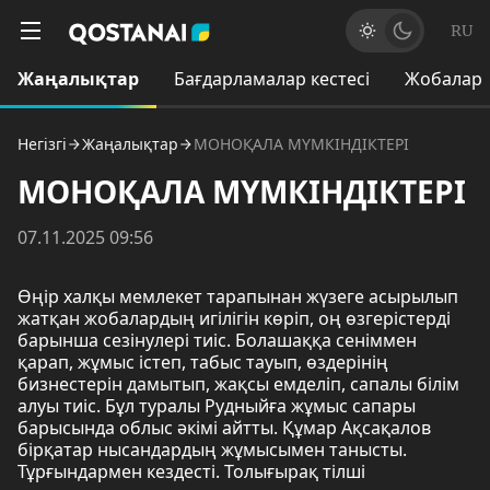
RU
Жаңалықтар
Бағдарламалар кестесі
Жобалар
Негізгі
Жаңалықтар
МОНОҚАЛА МҮМКІНДІКТЕРІ
МОНОҚАЛА МҮМКІНДІКТЕРІ
07.11.2025 09:56
Өңір халқы мемлекет тарапынан жүзеге асырылып
жатқан жобалардың игілігін көріп, оң өзгерістерді
барынша сезінулері тиіс. Болашаққа сеніммен
қарап, жұмыс істеп, табыс тауып, өздерінің
бизнестерін дамытып, жақсы емделіп, сапалы білім
алуы тиіс. Бұл туралы Рудныйға жұмыс сапары
барысында облыс әкімі айтты. Құмар Ақсақалов
бірқатар нысандардың жұмысымен танысты.
Тұрғындармен кездесті. Толығырақ тілші