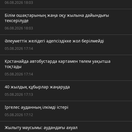
06.08.2026 18:03
Білім ошақтарының жаңа оқу жылына дайындығы
тексерілуде
06.08.2026 18:03
Әлеуметтік желідегі әдепсіздікке жол берілмейді
05.08.2026 17:14
Қостанайда автобустарда картамен төлем уақытша
тоқтады
05.08.2026 17:14
40 жылдық құбырлар жаңаруда
05.08.2026 17:13
Іргелес ауданның ілкімді істері
05.08.2026 17:12
Жылыту маусымы: аудандағы ахуал