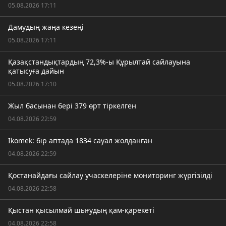
05.08.2026 17:11
Дамудың жаңа кезеңі
05.08.2026 17:11
Қазақстандықтардың 72,3%-ы Құрылтай сайлауына
қатысуға дайын
05.08.2026 17:10
Жыл басынан бері 379 өрт тіркелген
04.08.2026 22:59
Ikomek: бір аптада 1834 сауал жолданған
04.08.2026 22:59
Қостанайдағы сайлау учаскелеріне мониторинг жүргізілді
04.08.2026 22:58
Қыстан қысылмай шығудың қам-қарекеті
04.08.2026 22:58