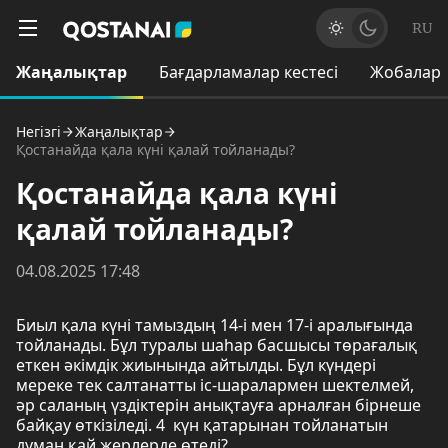
RU
Жаңалықтар
Бағдарламалар кестесі
Жобалар
Негізгі
Жаңалықтар
Қостанайда қала күні қалай тойланады?
Қостанайда қала күні
қалай тойланады?
04.08.2025 17:48
Биыл қала күні тамыздың 14-і мен 17-і аралығында
тойланады. Бұл туралы шаһар басшысы төрағалық
еткен әкімдік жиынында айтылды. Бұл күндері
мереке тек салтанатты іс-шаралармен шектелмей,
әр саланың үздіктерін анықтауға арналған бірнеше
байқау өткізіледі. 4 күн қатарынан тойланатын
думан қай жерлерде өтеді?