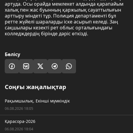
артуда. Осы орайда мемлекет алдында қарапайым
халық пен жас буынның қаржылық сауаттылығын
арттыру міндеті тұр. Полиция департаменті бұл
ретте жүйелі шараларды іске асырып келеді. Заң
сақшылары кезекті рет облыс орталығындағы
колледждердің бірінде дәріс өткізді.
Бөлісу
Соңғы жаңалықтар
Рақымшылық. Екінші мүмкіндік
06.08.2026 18:05
Қарасора-2026
06.08.2026 18:04