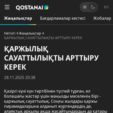
RU
Жаңалықтар
Бағдарламалар кестесі
Жобалар
Негізгі
Жаңалықтар
ҚАРЖЫЛЫҚ САУАТТЫЛЫҚТЫ АРТТЫРУ КЕРЕК
ҚАРЖЫЛЫҚ
САУАТТЫЛЫҚТЫ АРТТЫРУ
КЕРЕК
28.11.2025 20:38
Қазіргі күні күн тәртібінен түспей тұрған, ел
болашағы жастар үшін маңызды мәселенің бірі -
қаржылық сауаттылық. Соңғы жылдары қаржы
пирамидаларына алданып жүргендердің де,
алаяқтық арқылы ақша жасайтындардың да қатары