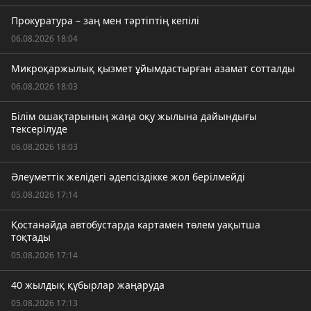
Прокуратура – заң мен тәртіптің кепілі
06.08.2026 18:04
Микроқаржылық қызмет ұйымдастырған азамат сотталды
06.08.2026 18:03
Білім ошақтарының жаңа оқу жылына дайындығы
тексерілуде
06.08.2026 18:03
Әлеуметтік желідегі әдепсіздікке жол берілмейді
05.08.2026 17:14
Қостанайда автобустарда картамен төлем уақытша
тоқтады
05.08.2026 17:14
40 жылдық құбырлар жаңаруда
05.08.2026 17:13