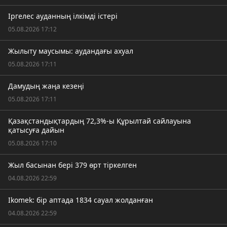
Іргелес ауданның ілкімді істері
05.08.2026 17:12
Жылыту маусымы: аудандағы ахуал
05.08.2026 17:11
Дамудың жаңа кезеңі
05.08.2026 17:11
Қазақстандықтардың 72,3%-ы Құрылтай сайлауына
қатысуға дайын
05.08.2026 17:10
Жыл басынан бері 379 өрт тіркелген
04.08.2026 22:59
Ikomek: бір аптада 1834 сауал жолданған
04.08.2026 22:59