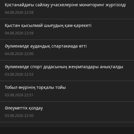
Қостанайдағы сайлау учаскелеріне мониторинг жүргізілді
04.08.2026 22:58
Қыстан қысылмай шығудың қам-қарекеті
04.08.2026 22:58
Әулиекөлде аудандық спартакиада өтті
04.08.2026 22:00
Әулиекөлде спорт додасының жеңімпаздары анықталды
03.08.2026 22:52
Тобыл өңірінің торқалы тойы
03.08.2026 22:51
Әлеуметтік қолдау
03.08.2026 22:50