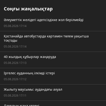
Соңғы жаңалықтар
Әлеуметтік желідегі әдепсіздікке жол берілмейді
05.08.2026 17:14
Қостанайда автобустарда картамен төлем уақытша
тоқтады
05.08.2026 17:14
40 жылдық құбырлар жаңаруда
05.08.2026 17:13
Іргелес ауданның ілкімді істері
05.08.2026 17:12
Жылыту маусымы: аудандағы ахуал
05.08.2026 17:11
Дамудың жаңа кезеңі