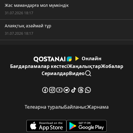
Жас мамандарға мол мүмкіндік
31.07.2026 18:17
Алаяқтық азаймай тұр
31.07.2026 18:17
Онлайн
Бағдарламалар кестесі
Жаңалықтар
Жобалар
Сериалдар
Видео
Телеарна туралы
Байланыс
Жарнама