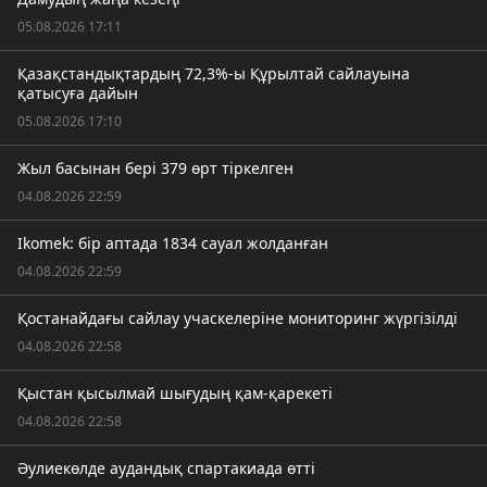
05.08.2026 17:11
Қазақстандықтардың 72,3%-ы Құрылтай сайлауына
қатысуға дайын
05.08.2026 17:10
Жыл басынан бері 379 өрт тіркелген
04.08.2026 22:59
Ikomek: бір аптада 1834 сауал жолданған
04.08.2026 22:59
Қостанайдағы сайлау учаскелеріне мониторинг жүргізілді
04.08.2026 22:58
Қыстан қысылмай шығудың қам-қарекеті
04.08.2026 22:58
Әулиекөлде аудандық спартакиада өтті