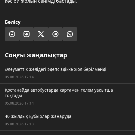
кәсіби жолын сенімді бастады.
Бөлісу
Соңғы жаңалықтар
Әлеуметтік желідегі әдепсіздікке жол берілмейді
05.08.2026 17:14
Қостанайда автобустарда картамен төлем уақытша
тоқтады
05.08.2026 17:14
40 жылдық құбырлар жаңаруда
05.08.2026 17:13