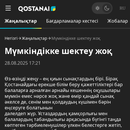
RU
Жаңалықтар
Бағдарламалар кестесі
Жобалар
Негізгі
Жаңалықтар
Мүмкіндікке шектеу жоқ
Мүмкіндікке шектеу жоқ
28.08.2025 17:21
Өз-өзіңді жеңу – ең қиын сынақтардың бірі. Бірақ
Қостанайдағы ерекше білім беру қажеттіліктері бар
балаларға арналған арнайы кешеннің оқушылары
мүмкін емес нәрсе жоқ және өмір қандай сынақ
әкелсе де, сенім мен қолдаудың күшімен бәрін
еңсеруге болатынын
дәлелдеп жүр. Ұстаздардың қамқорлығы мен
балалардың табандылығы арқасында бүгінгі таңда
көптеген тәрбиеленушілер үлкен белестерге жетіп,