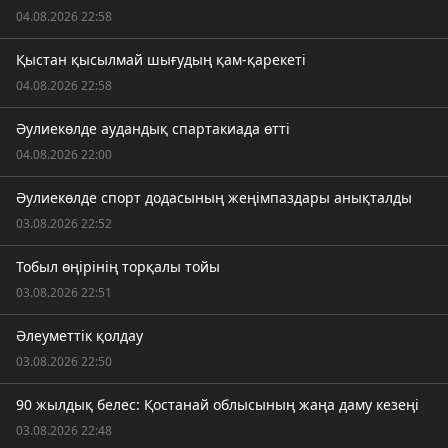
04.08.2026 22:58
Қыстан қысылмай шығудың қам-қарекеті
04.08.2026 22:58
Әулиекөлде аудандық спартакиада өтті
04.08.2026 22:00
Әулиекөлде спорт додасының жеңімпаздары анықталды
03.08.2026 22:52
Тобыл өңірінің торқалы тойы
03.08.2026 22:51
Әлеуметтік қолдау
03.08.2026 22:50
90 жылдық белес: Қостанай облысының жаңа даму кезеңі
03.08.2026 22:48