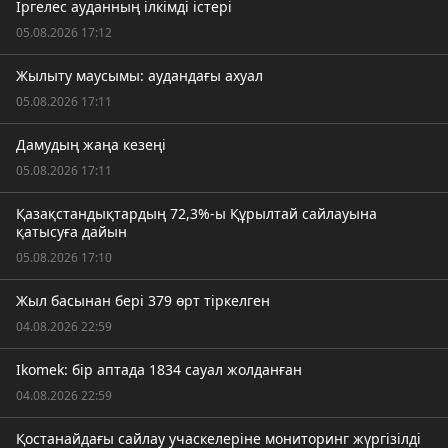
Іргелес ауданның ілкімді істері
05.08.2026 17:12
Жылыту маусымы: аудандағы ахуал
05.08.2026 17:11
Дамудың жаңа кезеңі
05.08.2026 17:11
Қазақстандықтардың 72,3%-ы Құрылтай сайлауына
қатысуға дайын
05.08.2026 17:10
Жыл басынан бері 379 өрт тіркелген
04.08.2026 22:59
Ikomek: бір аптада 1834 сауал жолданған
04.08.2026 22:59
Қостанайдағы сайлау учаскелеріне мониторинг жүргізілді