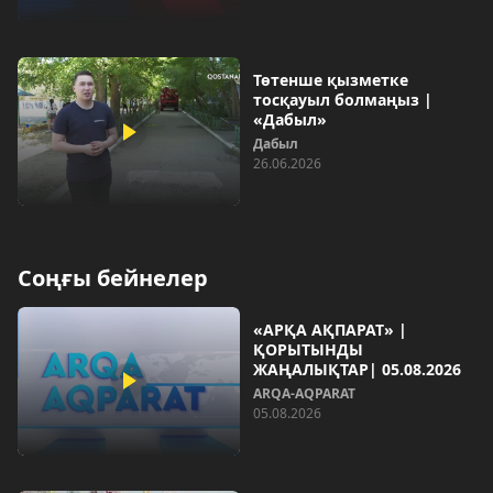
Төтенше қызметке
тосқауыл болмаңыз |
«Дабыл»
Дабыл
26.06.2026
Соңғы бейнелер
«АРҚА АҚПАРАТ» |
ҚОРЫТЫНДЫ
ЖАҢАЛЫҚТАР| 05.08.2026
ARQA-AQPARAT
05.08.2026