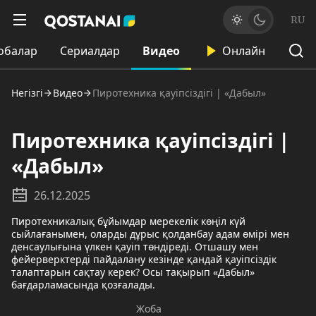
RU
обалар
Сериалдар
Видео
Онлайн
Негізгі
Видео
Пиротехника қауіпсіздігі | «Дабыл»
Пиротехника қауіпсіздігі |
«Дабыл»
26.12.2025
Пиротехникалық бұйымдар мерекелік көңіл күй
сыйлағанымен, оларды дұрыс қолданбау адам өмірі мен
денсаулығына үлкен қауіп төндіреді. Отшашу мен
фейерверктерді пайдалану кезінде қандай қауіпсіздік
талаптарын сақтау керек? Осы тақырып «Дабыл»
бағдарламасында қозғалады.
Жоба