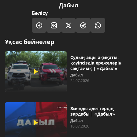
Дабыл
Бөлісу
Ұқсас бейнелер
Судың ащы ақиқаты:
қауіпсіздік ережелерін
сақтайық | «Дабыл»
Дабыл
24.07.2026
Зиянды әдеттердің
зардабы | «Дабыл»
Дабыл
10.07.2026