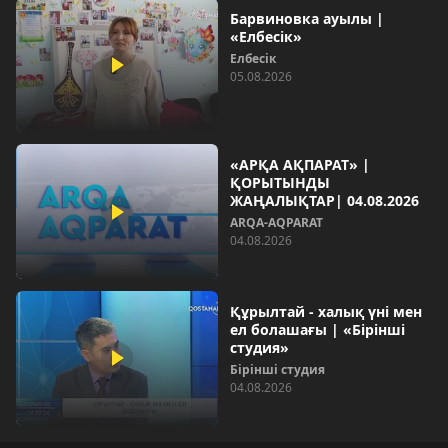
Барвиновка ауылы |
«Елбесік»
Елбесік
05.08.2026
«АРҚА АҚПАРАТ» |
ҚОРЫТЫНДЫ
ЖАҢАЛЫҚТАР| 04.08.2026
ARQA-AQPARAT
04.08.2026
Құрылтай - халық үні мен
ел болашағы | «Бірінші
студия»
Бірінші студия
04.08.2026