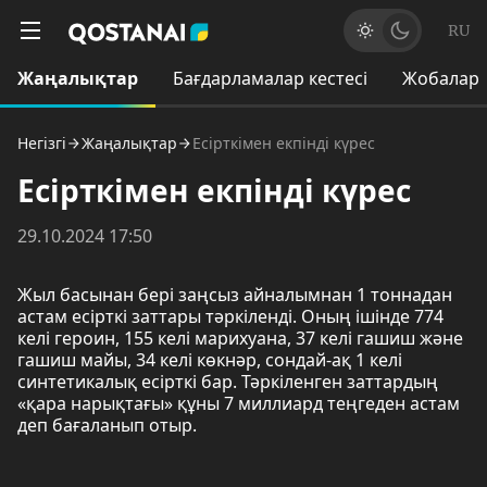
RU
Жаңалықтар
Бағдарламалар кестесі
Жобалар
Негізгі
Жаңалықтар
Есірткімен екпінді күрес
Есірткімен екпінді күрес
29.10.2024 17:50
Жыл басынан бері заңсыз айналымнан 1 тоннадан
астам есірткі заттары тәркіленді. Оның ішінде 774
келі героин, 155 келі марихуана, 37 келі гашиш және
гашиш майы, 34 келі көкнәр, сондай-ақ 1 келі
синтетикалық есірткі бар. Тәркіленген заттардың
«қара нарықтағы» құны 7 миллиард теңгеден астам
деп бағаланып отыр.