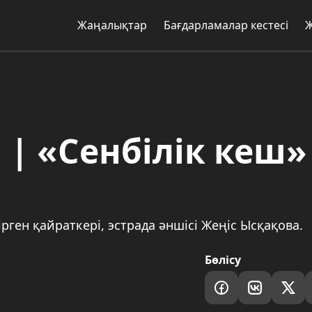
Жаңалықтар
Бағдарламалар кестесі
 | «Сенбілік кеш»
ірген қайраткері, эстрада әншісі Жеңіс Ысқақова.
Бөлісу