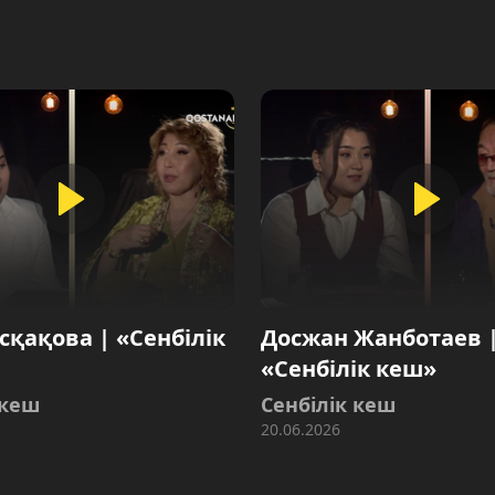
сқақова | «Сенбілік
Досжан Жанботаев 
«Сенбілік кеш»
 кеш
Сенбілік кеш
20.06.2026