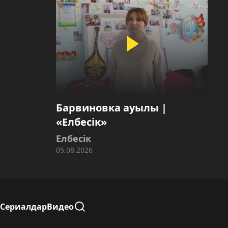
Барвиновка ауылы |
«Елбесік»
Елбесік
05.08.2026
Сериалдар
Видео