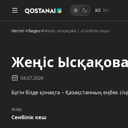
KZ
RU
Негізгі
Видео
Жеңіс Ысқақова | «Сенбілік кеш»
Жеңіс Ысқақова
04.07.2026
Бүгін бізде қонақта – Қазақстанның еңбек сің
Жоба
Сенбілік кеш