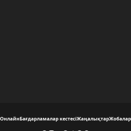
Онлайн
Бағдарламалар кестесі
Жаңалықтар
Жобалар