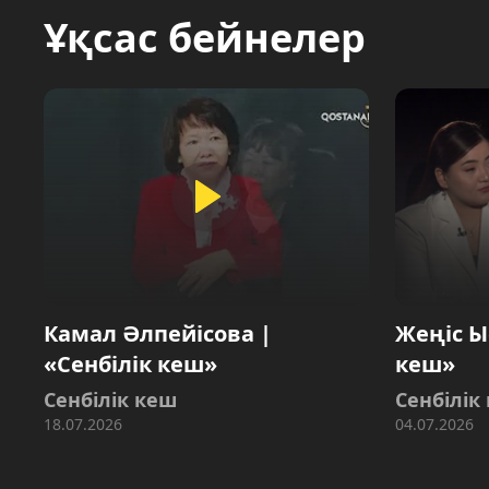
Ұқсас бейнелер
Камал Әлпейісова |
Жеңіс Ы
«Сенбілік кеш»
кеш»
Сенбілік кеш
Сенбілік
18.07.2026
04.07.2026