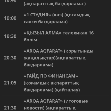
(ақпараттық бағдарлама )
«1 СТУДИЯ» (каз) (қоғамдық -
19:00
саяси бағдарлама)
«ҚЫЗЫЛ АЛМА» телехикая 16
19:30
бөлім
«ARQA AQPARAT» (қорытынды
20:30
жаңалықтар)(ақпараттық
бағдарлама)
«ГАЙД ПО ФИНАНСАМ»
21:05
(қоғамдық ақпараттық
бағдарлама) (қайталау)
«ARQA AQPARAT» (итоговые
21:30
новости) (ақпараттық