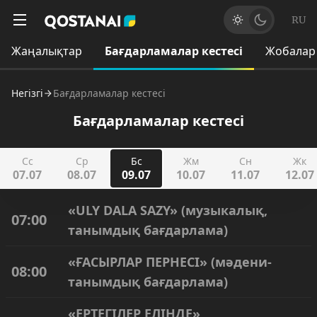
RU
Жаңалықтар
Бағдарламалар кестесі
Жобалар
Негізгі
Бағдарламалар кестесі
Бағдарламалар кестесі
Сс
Ср
Бс
Жм
Сн
Жк
07.07
08.07
09.07
10.07
11.07
12.07
«ULY DALA SAZY» (музыкалық,
07:00
танымдық бағдарлама)
«ҒАСЫРЛАР ПЕРНЕСІ» (мәдени-
08:00
танымдық бағдарлама)
«ЕРТЕГІЛЕР ЕЛІНДЕ»