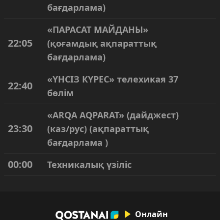
бағдарлама)
«ПАРАСАТ МАЙДАНЫ»
22:05
(қоғамдық ақпараттық
бағдарлама)
«ҮНСІЗ КҮРЕС» телехикая 37
22:40
бөлім
«ARQA AQPARAT» (дайджест)
23:30
(каз/рус) (ақпараттық
бағдарлама )
00:00
Техникалық үзіліс
Онлайн