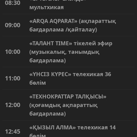
08:30
мультхикая
«ARQA AQPARAT» (ақпараттық
09:00
бағдарлама /қайталау)
«ТАЛАНТ TIME» тікелей эфир
10:00
(музыкалық, танымдық
бағдарлама)
«ҮНСІЗ КҮРЕС» телехикая 36
11:00
бөлім
«ТЕХНОКРАТТАР ТАЛҚЫСЫ»
12:00
(қоғамдық ақпараттық
бағдарлама)
«ҚЫЗЫЛ АЛМА» телехикая 14
12:45
бөлім