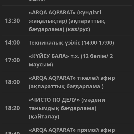
«ARQA AQPARAT» (күндізгі
13:30
жаңалықтар) (ақпараттық
бағдарлама) (каз/рус)
14:00
Техникалық үзіліс (14:00-17:00)
«КҮЙЕУ БАЛА» т.х. (12 бөлім/ 2
17:00
маусым)
«ARQA AQPARAT» тікелей эфир
18:00
(ақпараттық бағдарлама )
«ЧИСТО ПО ДЕЛУ» (мәдени
18:20
танымдық бағдарлама)
(қайталау)
«ARQA AQPARAT» прямой эфир
18:40