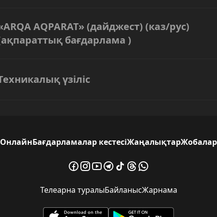
«ARQA AQPARAT» (дайджест) (каз/рус)
(ақпараттық бағдарлама )
Техникалық үзіліс
Онлайн
Бағдарламалар кестесі
Жаңалықтар
Жобалар
Телеарна туралы
Байланыс
Жарнама