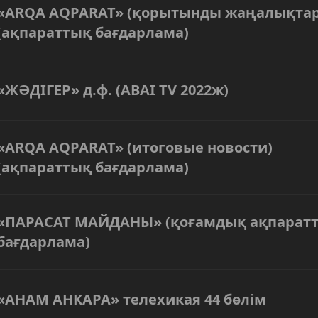
«ARQA AQPARAT» (қорытынды жаңалықтар
(ақпараттық бағдарлама)
«ЖӘДІГЕР» д.ф. (ABAI TV 2022ж)
«ARQA AQPARAT» (итоговые новости)
(ақпараттық бағдарлама)
«ПАРАСАТ МАЙДАНЫ» (қоғамдық ақпарат
бағдарлама)
«АНАМ АНКАРА» телехикая 44 бөлім