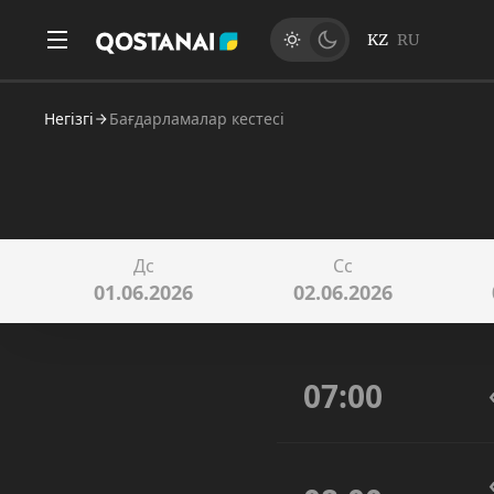
KZ
RU
Негізгі
Бағдарламалар кестесі
Дс
Сс
01.06.2026
02.06.2026
07:00