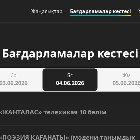
Жаңалықтар
Бағдарламалар кестесі
Бағдарламалар кестесі
Ср
Бс
Жм
03.06.2026
04.06.2026
05.06.202
«ЖАНТАЛАС» телехикая 10 бөлім
«ПОЭЗИЯ ҚАҒАНАТЫ» (мәдени-танымдық