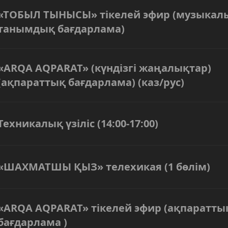
«ТОБЫЛ ТЫНЫСЫ» тікелей эфир (музыкал
танымдық бағдарлама)
«ARQA AQPARAT» (күндізгі жаңалықтар)
(ақпараттық бағдарлама) (каз/рус)
Техникалық үзіліс (14:00-17:00)
«ШАХМАТШЫ ҚЫЗ» телехикая (1 бөлім)
«ARQA AQPARAT» тікелей эфир (ақпаратты
бағдарлама )