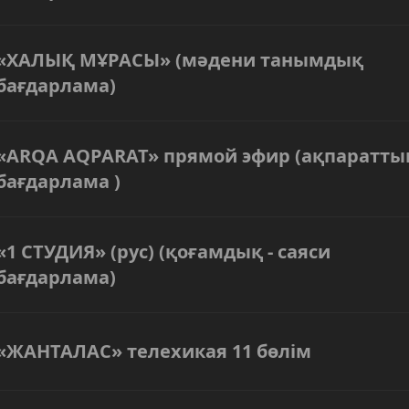
«ХАЛЫҚ МҰРАСЫ» (мәдени танымдық
бағдарлама)
«ARQA AQPARAT» прямой эфир (ақпаратты
бағдарлама )
«1 СТУДИЯ» (рус) (қоғамдық - саяси
бағдарлама)
«ЖАНТАЛАС» телехикая 11 бөлім