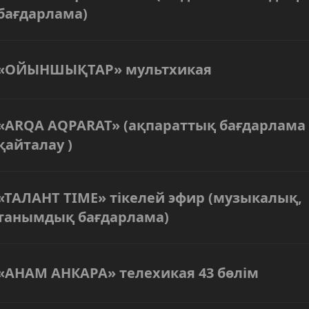
бағдарлама)
«ОЙЫНШЫҚТАР» мультхикая
«ARQA AQPARAT» (ақпараттық бағдарлама 
қайталау )
«ТАЛАНТ TIME» тікелей эфир (музыкалық,
танымдық бағдарлама)
«АНАМ АНКАРА» телехикая 43 бөлім