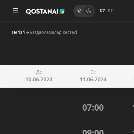
KZ
RU
Негізгі
Бағдарламалар кестесі
Дс
Сс
10.06.2024
11.06.2024
07:00
09:00