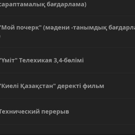
сараптамалық бағдарлама)
"Мой почерк" (мәдени -танымдық бағдар
)
"Үміт" Телехикая 3,4-бөлімі
"Киелі Қазақстан" деректі фильм
Технический перерыв