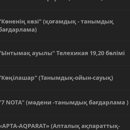
"Көненің көзі" (қоғамдық - танымдық
бағдарлама)
"Ынтымақ ауылы" Телехикая 19,20 бөлімі
"Көңілашар" (Танымдық-ойын-сауық)
"7 NOTA" (мәдени -танымдық бағдарлама )
«АPТА-АQPARAT» (Апталық ақпараттық-