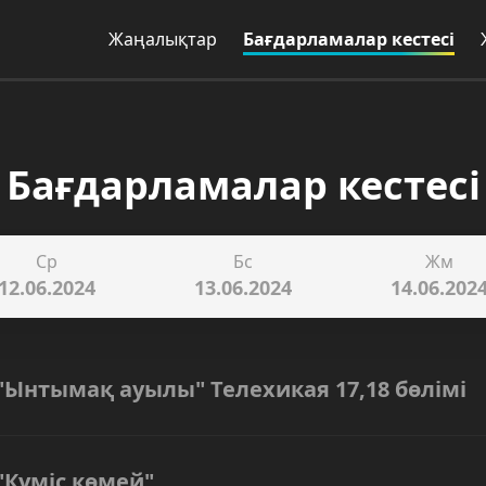
Жаңалықтар
Бағдарламалар кестесі
Бағдарламалар кестесі
Ср
Бс
Жм
12.06.2024
13.06.2024
14.06.202
"Ынтымақ ауылы" Телехикая 17,18 бөлімі
"Күміс көмей"