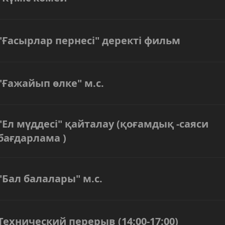
"Ғасырлар пернесі" деректі фильм
"Ғажайып өлке" м.с.
"Ел мүддесі" қайталау (қоғамдық -саяси
бағдарлама )
"Бал балалары" м.с.
Технический перерыв (14:00-17:00)