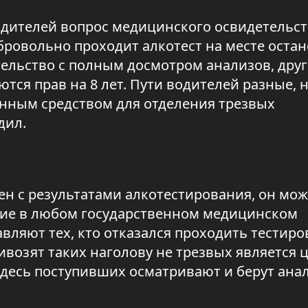
одителей вопрос медицинского освидетельс
обровольно проходит алкотест на месте остан
тельство с полным досмотром анализов, дру
тся прав на 8 лет. Пути водителей разные, 
енным средством для отделения трезвых
дил.
ен с результатами алкотестирования, он мож
ние в любом государственном медицинском
вляют тех, кто отказался проходить тестиро
ривозят таких наголову не трезвых является 
Здесь поступивших осматривают и берут ана