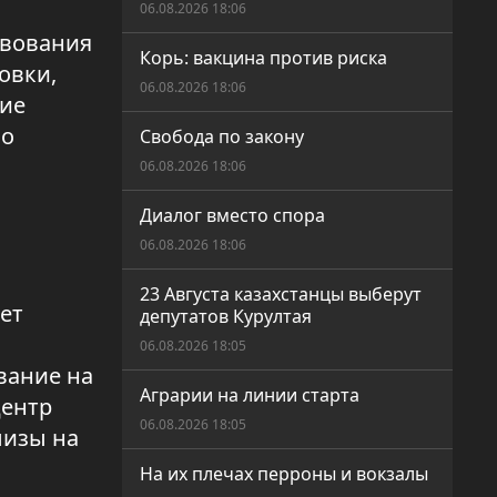
06.08.2026 18:06
твования
Корь: вакцина против риска
овки,
06.08.2026 18:06
гие
но
Свобода по закону
06.08.2026 18:06
Диалог вместо спора
06.08.2026 18:06
23 Августа казахстанцы выберут
ет
депутатов Курултая
06.08.2026 18:05
вание на
Аграрии на линии старта
центр
06.08.2026 18:05
лизы на
На их плечах перроны и вокзалы