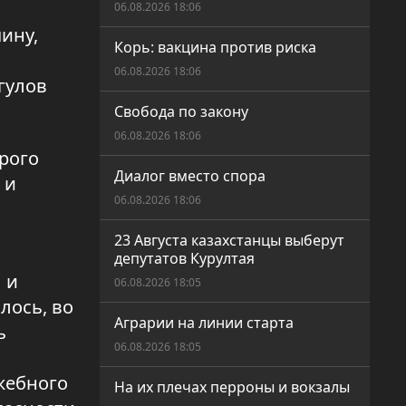
06.08.2026 18:06
ину,
Корь: вакцина против риска
06.08.2026 18:06
гулов
Свобода по закону
06.08.2026 18:06
орого
Диалог вместо спора
 и
06.08.2026 18:06
23 Августа казахстанцы выберут
депутатов Курултая
 и
06.08.2026 18:05
лось, во
Аграрии на линии старта
ь
06.08.2026 18:05
жебного
На их плечах перроны и вокзалы