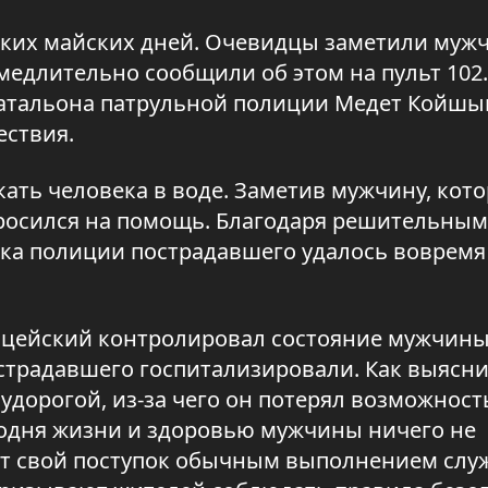
ких майских дней. Очевидцы заметили мужч
медлительно сообщили об этом на пульт 102.
батальона патрульной полиции Медет Койшы
ествия.
ать человека в воде. Заметив мужчину, кот
бросился на помощь. Благодаря решительным
ка полиции пострадавшего удалось вовремя
ицейский контролировал состояние мужчины
традавшего госпитализировали. Как выясни
судорогой, из-за чего он потерял возможност
годня жизни и здоровью мужчины ничего не
ет свой поступок обычным выполнением слу