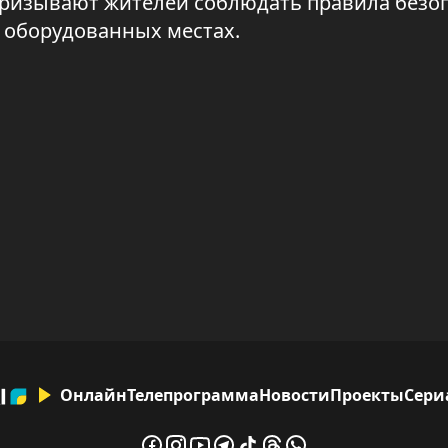
 призывают жителей соблюдать правила безо
о оборудованных местах.
Онлайн
Телепрограмма
Новости
Проекты
Сери