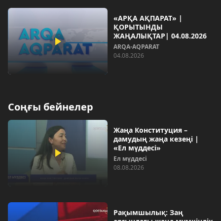
«АРҚА АҚПАРАТ» |
ҚОРЫТЫНДЫ
ЖАҢАЛЫҚТАР| 04.08.2026
ARQA-AQPARAT
04.08.2026
Соңғы бейнелер
Жаңа Конституция –
дамудың жаңа кезеңі |
«Ел мүддесі»
Ел мүддесі
08.08.2026
Рақымшылық: Заң