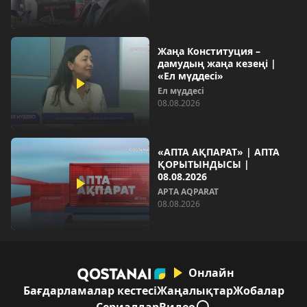
Жаңа Конституция –
дамудың жаңа кезеңі |
«Ел мүддесі»
Ел мүддесі
08.08.2026
«АПТА АҚПАРАТ» | АПТА
ҚОРЫТЫНДЫСЫ |
08.08.2026
AРТA AQPARAT
08.08.2026
Онлайн
Бағдарламалар кестесі
Жаңалықтар
Жобалар
Сериалдар
Видео