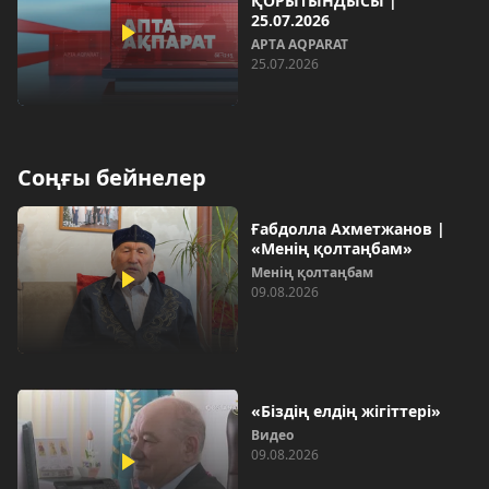
ҚОРЫТЫНДЫСЫ |
25.07.2026
AРТA AQPARAT
25.07.2026
Соңғы бейнелер
Ғабдолла Ахметжанов |
«Менің қолтаңбам»
Менің қолтаңбам
09.08.2026
«Біздің елдің жігіттері»
Видео
09.08.2026