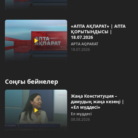
«АПТА АҚПАРАТ» | АПТА
ҚОРЫТЫНДЫСЫ |
18.07.2026
AРТA AQPARAT
18.07.2026
Соңғы бейнелер
Жаңа Конституция –
дамудың жаңа кезеңі |
«Ел мүддесі»
Ел мүддесі
08.08.2026