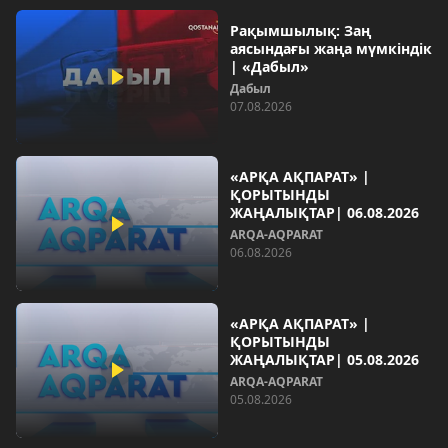
Рақымшылық: Заң
аясындағы жаңа мүмкіндік
| «Дабыл»
Дабыл
07.08.2026
«АРҚА АҚПАРАТ» |
ҚОРЫТЫНДЫ
ЖАҢАЛЫҚТАР| 06.08.2026
ARQA-AQPARAT
06.08.2026
«АРҚА АҚПАРАТ» |
ҚОРЫТЫНДЫ
ЖАҢАЛЫҚТАР| 05.08.2026
ARQA-AQPARAT
05.08.2026