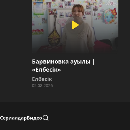
Барвиновка ауылы |
«Елбесік»
Елбесік
05.08.2026
Сериалдар
Видео