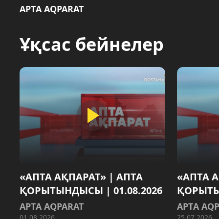
AРТA AQPARAT
Ұқсас бейнелер
«АПТА АҚПАРАТ» | АПТА
«АПТА А
ҚОРЫТЫНДЫСЫ | 01.08.2026
ҚОРЫТЫН
AРТA AQPARAT
AРТA AQ
01.08.2026
25.07.2026