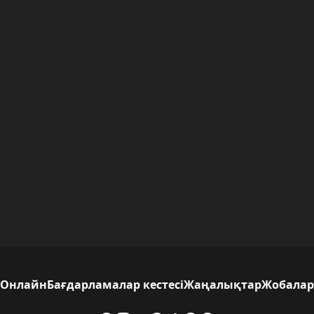
Онлайн
Бағдарламалар кестесі
Жаңалықтар
Жобалар