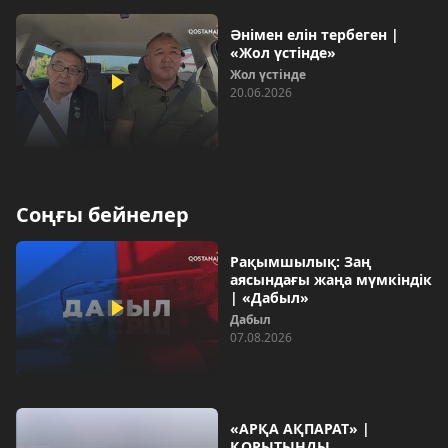
Әнімен елін тербеген |
«Жол үстінде»
Жол үстінде
20.06.2026
Соңғы бейнелер
Рақымшылық: Заң
аясындағы жаңа мүмкіндік
| «Дабыл»
Дабыл
07.08.2026
«АРҚА АҚПАРАТ» |
ҚОРЫТЫНДЫ