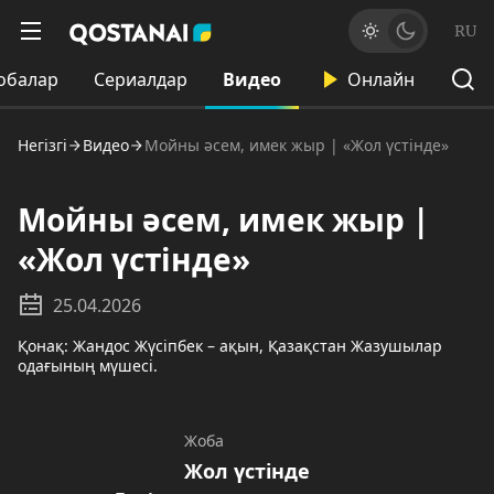
RU
обалар
Сериалдар
Видео
Онлайн
Негізгі
Видео
Мойны әсем, имек жыр | «Жол үстінде»
Мойны әсем, имек жыр |
«Жол үстінде»
25.04.2026
Қонақ: Жандос Жүсіпбек – ақын, Қазақстан Жазушылар
одағының мүшесі.
Жоба
Жол үстінде