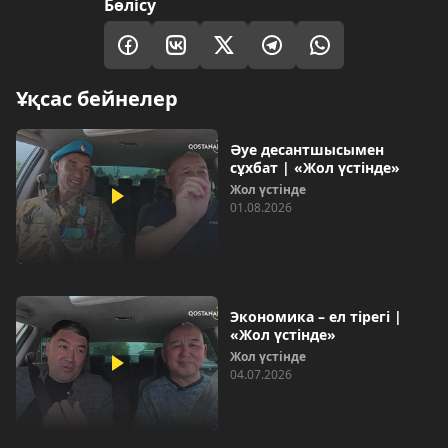
Бөлісу
Ұқсас бейнелер
Әуе десантшысымен
сұхбат | «Жол үстінде»
Жол үстінде
01.08.2026
Экономика – ел тірегі |
«Жол үстінде»
Жол үстінде
04.07.2026