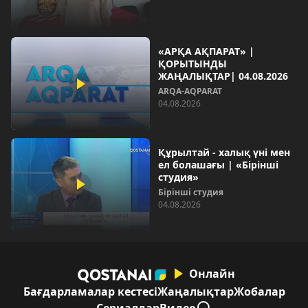
«АРҚА АҚПАРАТ» |
ҚОРЫТЫНДЫ
ЖАҢАЛЫҚТАР| 04.08.2026
ARQA-AQPARAT
04.08.2026
Құрылтай - халық үні мен
ел болашағы | «Бірінші
студия»
Бірінші студия
04.08.2026
Онлайн
Бағдарламалар кестесі
Жаңалықтар
Жобалар
Сериалдар
Видео