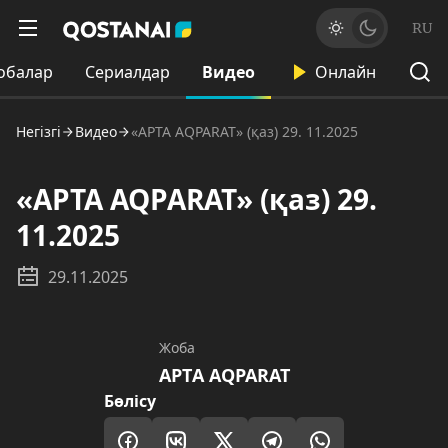
RU
обалар
Сериалдар
Видео
Онлайн
Негізгі
Видео
«APTA AQPARAT» (қаз) 29. 11.2025
«APTA AQPARAT» (қаз) 29.
11.2025
29.11.2025
Жоба
AРТA AQPARAT
Бөлісу