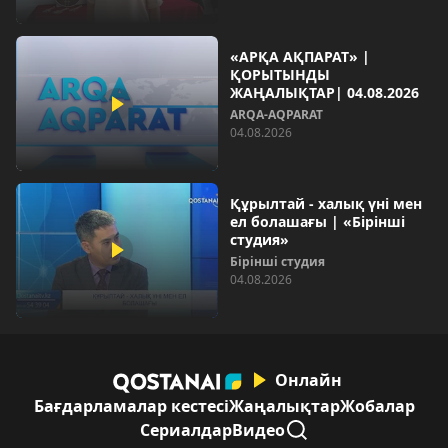
«АРҚА АҚПАРАТ» |
ҚОРЫТЫНДЫ
ЖАҢАЛЫҚТАР| 04.08.2026
ARQA-AQPARAT
04.08.2026
Құрылтай - халық үні мен
ел болашағы | «Бірінші
студия»
Бірінші студия
04.08.2026
Онлайн
Бағдарламалар кестесі
Жаңалықтар
Жобалар
Сериалдар
Видео