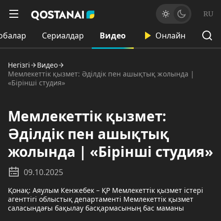
RU
обалар
Сериалдар
Видео
Онлайн
Негізгі
Видео
Мемлекеттік қызмет: Әділдік пен ашықтық жолында |
«Бірінші студия»
Мемлекеттік қызмет:
Әділдік пен ашықтық
жолында | «Бірінші студия»
09.10.2025
Қонақ: Аяулым Кенжебек – ҚР Мемлекеттік қызмет істері
агенттігі облыстық департаменті Мемлекеттік қызмет
саласындағы бақылау басқармасының бас маманы