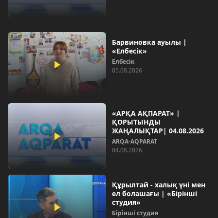
Барвиновка ауылы |
«Елбесік»
Елбесік
05.08.2026
«АРҚА АҚПАРАТ» |
ҚОРЫТЫНДЫ
ЖАҢАЛЫҚТАР| 04.08.2026
ARQA-AQPARAT
04.08.2026
Құрылтай - халық үні мен
ел болашағы | «Бірінші
студия»
Бірінші студия