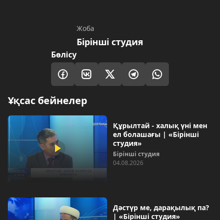
Жоба
Бірінші студия
Бөлісу
Ұқсас бейнелер
Құрылтай - халық үні мен
ел болашағы | «Бірінші
студия»
Бірінші студия
04.08.2026
Дәстүр ме, дарақылық па?
| «Бірінші студия»