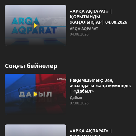
«АРҚА АҚПАРАТ» |
ҚОРЫТЫНДЫ
ЖАҢАЛЫҚТАР| 04.08.2026
ARQA-AQPARAT
04.08.2026
Соңғы бейнелер
Рақымшылық: Заң
аясындағы жаңа мүмкіндік
| «Дабыл»
Дабыл
07.08.2026
«АРҚА АҚПАРАТ» |