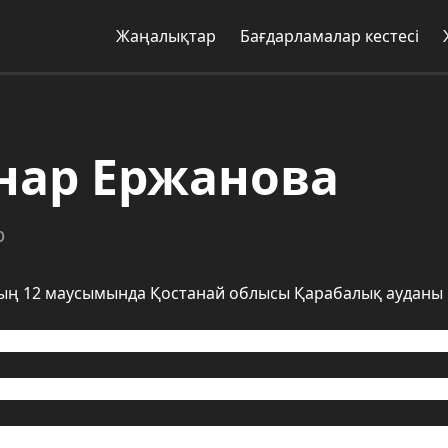
Жаңалықтар
Бағдарламалар кестесі
нар Ержанова
р
ың 12 маусымында Қостанай облысы Қарабалық ауданы 
 Қостанай өңірлік университетін «журналистика және р
ын 2022 жылы «Қазақстан» РТРК АҚ Қостанай филиалында
23 жылдар аралығында «Тобыл тынысы» ақпараттық - тан