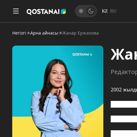
KZ
RU
Негізгі
Арна айнасы
Жанар Ержанова
Жа
Редакто
2002 жылд
2023 жылы
Еңбек жол
2022 – 20