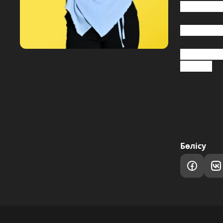
жобасының 
2023 жылд
2023 жылы 
иеленді.
Бөлісу