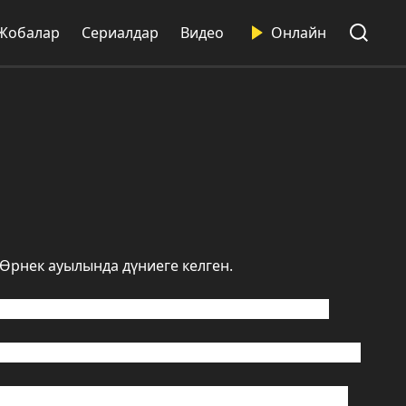
Жобалар
Сериалдар
Видео
Онлайн
Өрнек ауылында дүниеге келген.
епортер ісі» мамандығы бойынша тәмамдаған.
 жаңалықтар қызметінің тілшісі ретінде бастады.
ымдық сазды бағдарламасының , «Халық мұрасы»