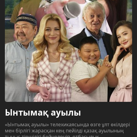
Ынтымақ ауылы
«Ынтымақ ауылы» телехикаясында өзге ұлт өкілдері
мен бірлігі жарасқан кең пейілді қазақ ауылының
тыныс-тіршілігі бейнеленіп, отбасылық