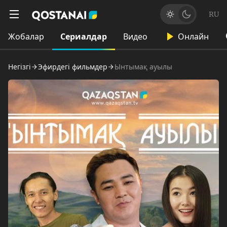
RU
Жобалар
Сериалдар
Видео
Онлайн
Негізгі
Эфирдегі фильмдер
Ынтымақ ауылы