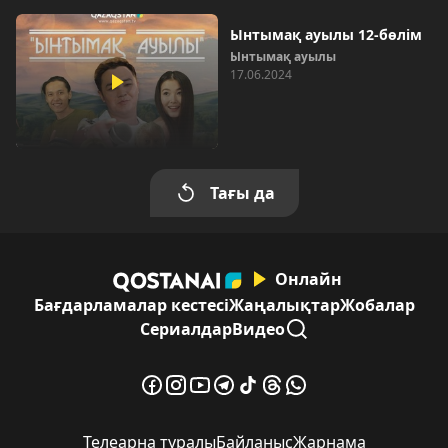
Ынтымақ ауылы 12-бөлім
Ынтымақ ауылы
17.06.2024
Тағы да
Онлайн
Бағдарламалар кестесі
Жаңалықтар
Жобалар
Сериалдар
Видео
Телеарна туралы
Байланыс
Жарнама