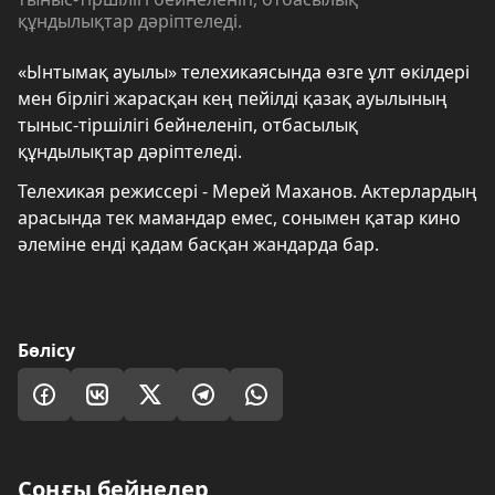
құндылықтар дәріптеледі.
«Ынтымақ ауылы» телехикаясында өзге ұлт өкілдері
мен бірлігі жарасқан кең пейілді қазақ ауылының
тыныс-тіршілігі бейнеленіп, отбасылық
құндылықтар дәріптеледі.
Телехикая режиссері - Мерей Маханов. Актерлардың
арасында тек мамандар емес, сонымен қатар кино
әлеміне енді қадам басқан жандарда бар.
Бөлісу
Соңғы бейнелер