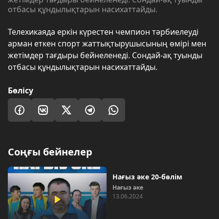
отбасы құндылықтарын насихаттайды.
Телехикаяда еркін күрестен чемпион тәрбиелеуді
арман еткен спорт жаттықтырушысының өмірі мен
жетімдер тағдыры бейнеленеді. Сондай-ақ туынды
отбасы құндылықтарын насихаттайды.
Бөлісу
Соңғы бейнелер
Нағыз әке 20-бөлім
Нағыз әке
13.06.2024