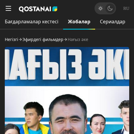
RU
Бағдарламалар кестесі
Жобалар
Сериалдар
Негізгі
Эфирдегі фильмдер
Нағыз әке