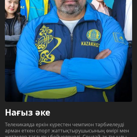
Нағыз әке
Телехикаяда еркін күрестен чемпион тәрбиелеуді
арман еткен спорт жаттықтырушысының өмірі мен
жетімдер тағдыры бейнеленеді. Сондай-ақ туынды