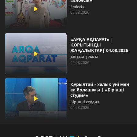
«Елбесік»
Елбесік
05.08.2026
«АРҚА АҚПАРАТ» |
ҚОРЫТЫНДЫ
ЖАҢАЛЫҚТАР| 04.08.2026
ARQA-AQPARAT
04.08.2026
Құрылтай - халық үні мен
ел болашағы | «Бірінші
студия»
Бірінші студия
04.08.2026