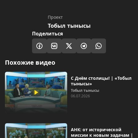
Проект
Тобыл тынысы
Поделиться
Похожие видео
С Днём столицы! | «Тобыл
тынысы»
Тобыл тынысы
06.07.2026
АНК: от исторической
миссии к новым задачам |