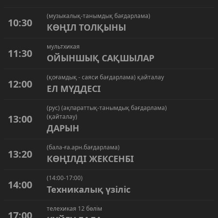
(музыкалық-танымдық бағдарлама)
10:30
КӨҢІЛ ТОЛҚЫНЫ
мультхикая
11:30
ОЙЫНШЫҚ САҚШЫЛАР
(қоғамдық - саяси бағдарлама) қайталау
12:00
ЕЛ МҮДДЕСІ
(рус) (ақпараттық-танымдық бағдарлама)
13:00
(қайталау)
ДАРЫН
(бала-ға.арн.бағдарлама)
13:20
КӨҢІЛДІ ЖЕКСЕНБІ
(14:00-17:00)
14:00
Техникалық үзіліс
телехикая 12 бөлім
17:00