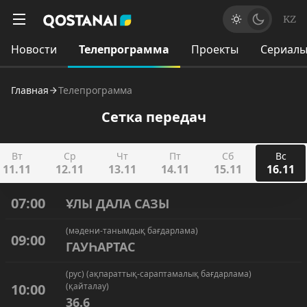
KZ
Новости
Телепрограмма
Проекты
Сериал
Главная
Телепрограмма
Сетка передач
Вт
Ср
Чт
Пт
Сб
Вс
11.11
12.11
13.11
14.11
15.11
16.11
07:00
ҰЛЫ ДАЛА САЗЫ
(мәдени-танымдық бағдарлама)
09:00
ГАУҺАРТАС
(рус) (ақпараттық-сараптамалық бағдарлама)
10:00
(қайталау)
36.6