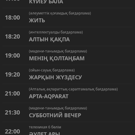
КҮЙЕУ БАЛА
(әлеуметтік қоғамдық бағдарлама)
18:00
ЖИТЬ
(интеллектуалды бағдарлама)
18:20
АЛТЫН ҚАҚПА
(мәдени-танымдық бағдарлама)
19:00
МЕНІҢ ҚОЛТАҢБАМ
(ойын-сауық бағдарлама)
19:20
ЖАРҚЫН ЖҮЗДЕСУ
(Апталық ақпараттық-сараптамалық бағдарлама)
21:00
АPТА-АQPARAT
(мәдени-танымдық бағдарлама)
21:30
СУББОТНИЙ ВЕЧЕР
телехикая 6 бөлім
22:00
ӘУЛЕТ АРЫ