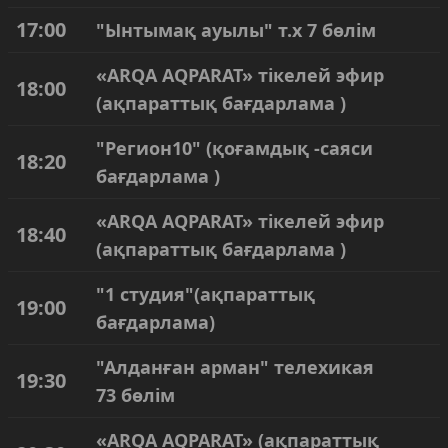
17:00
"Ынтымақ ауылы" т.х 7 бөлім
«ARQA AQPARAT» тікелей эфир
18:00
(ақпараттық бағдарлама )
"Регион10" (қоғамдық -саяси
18:20
бағдарлама )
«ARQA AQPARAT» тікелей эфир
18:40
(ақпараттық бағдарлама )
"1 студия"(ақпараттық
19:00
бағдарлама)
"Алданған арман" телехикая
19:30
73 бөлім
«ARQA AQPARAT» (ақпараттық