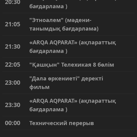
20:30
бағдарлама )
"Этноалем" (мәдени-
21:05
танымдық бағдарлама)
«ARQA AQPARAT» (ақпараттық
21:30
бағдарлама )
22:05
"Қашқын" Телехикая 8 бөлім
"Дала өркениеті" деректі
23:00
фильм
«ARQA AQPARAT» (ақпараттық
23:30
бағдарлама )
00:00
Технический перерыв