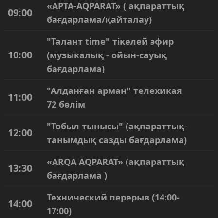
«АPТА-АQPARAT» ( ақпараттық
09:00
бағдарлама/қайталау)
"Талант time" тікелей эфир
10:00
(музыкалық - ойын-сауық
бағдарлама)
"Алданған арман" телехикая
11:00
72 бөлім
"Тобыл тынысы" (ақпараттық-
12:00
танымдық сазды бағдарлама)
«ARQA AQPARAT» (ақпараттық
13:30
бағдарлама )
Технический перерыв (14:00-
14:00
17:00)