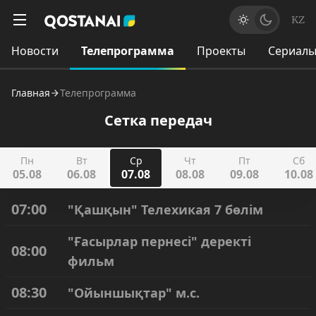
KZ
Новости
Телепрограмма
Проекты
Сериал
Главная
Телепрограмма
Сетка передач
Пн
Вт
Ср
Чт
Пт
Сб
05.08
06.08
07.08
08.08
09.08
10.08
07:00
"Қашқын" Телехикая 7 бөлім
"Ғасырлар пернесі" деректі
08:00
фильм
08:30
"Ойыншықтар" м.с.