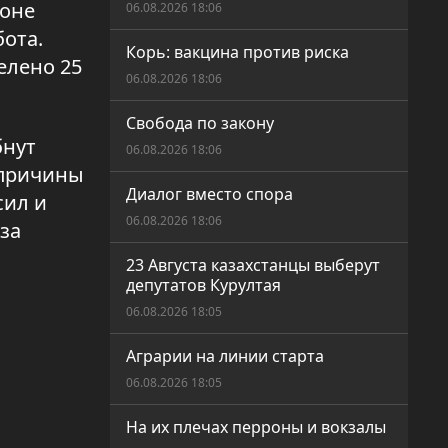
ионе
06.08.2026 18:06
ота.
Корь: вакцина против риска
елено 25
06.08.2026 18:06
Свобода по закону
бнут
06.08.2026 18:06
 причины
Диалог вместо спора
сил и
06.08.2026 18:06
за
23 Августа казахстанцы выберут
депутатов Курултая
06.08.2026 18:05
Аграрии на линии старта
06.08.2026 18:05
На их плечах перроны и вокзалы