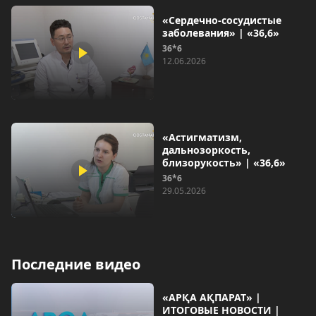
«Сердечно-сосудистые
заболевания» | «36,6»
36*6
12.06.2026
«Астигматизм,
дальнозоркость,
близорукость» | «36,6»
36*6
29.05.2026
Последние видео
«АРҚА АҚПАРАТ» |
ИТОГОВЫЕ НОВОСТИ |