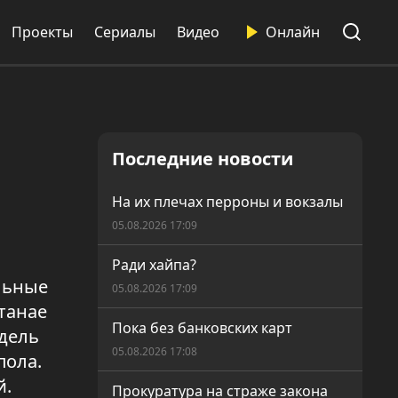
Проекты
Сериалы
Видео
Онлайн
Последние новости
На их плечах перроны и вокзалы
05.08.2026 17:09
Ради хайпа?
льные
05.08.2026 17:09
танае
Пока без банковских карт
едель
05.08.2026 17:08
пола.
й.
Прокуратура на страже закона