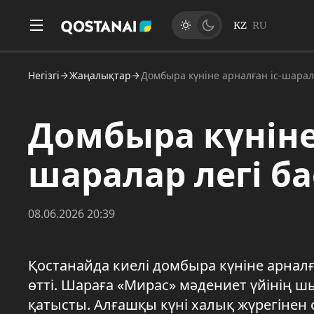
KZ
RU
Негізгі
Жаңалықтар
Домбыра күніне арналған іс-шарал
Домбыра күніне 
шаралар легі б
08.06.2026 20:39
Қостанайда киелі домбыра күніне арналғ
өтті. Шараға «Мирас» мәдениет үйінің
қатысты. Алғашқы күні халық жүрегінен