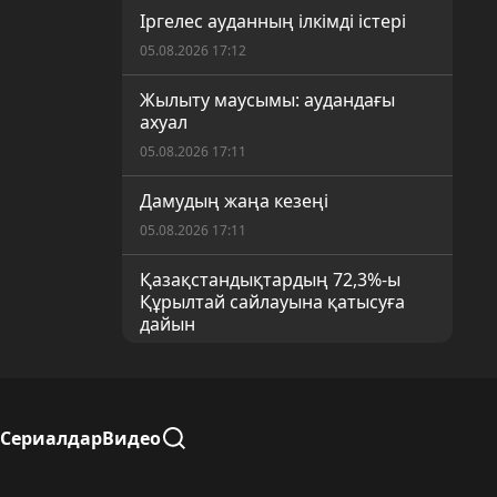
Іргелес ауданның ілкімді істері
05.08.2026 17:12
Жылыту маусымы: аудандағы
ахуал
05.08.2026 17:11
Дамудың жаңа кезеңі
05.08.2026 17:11
Қазақстандықтардың 72,3%-ы
Құрылтай сайлауына қатысуға
дайын
05.08.2026 17:10
Жыл басынан бері 379 өрт
тіркелген
Сериалдар
Видео
04.08.2026 22:59