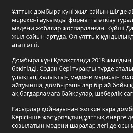
Ұлттық домбыра күні жыл сайын шілде а
мерекені ауқымды форматта өткізу тура
мәдени жобалар жоспарланған. Күйші Д
жыл сайын артуда. Ол ұлттық құндылықтар
атап өтті.
Домбыра күні Қазақстанда 2018 жылды
бекітілді. Содан бері тұрақты түрде ата
ұлықтап, халықтың мәдени мұрасын кел
айтуынша, домбырашылар бір ай бойы қа
ақ бағдарламаға байқаулар, шеберлік са
Ғасырлар қойнауынан жеткен қара домбы
Керісінше жас ұрпақтың ұлттық өнерге д
созылатын мәдени шаралар легі де осы 