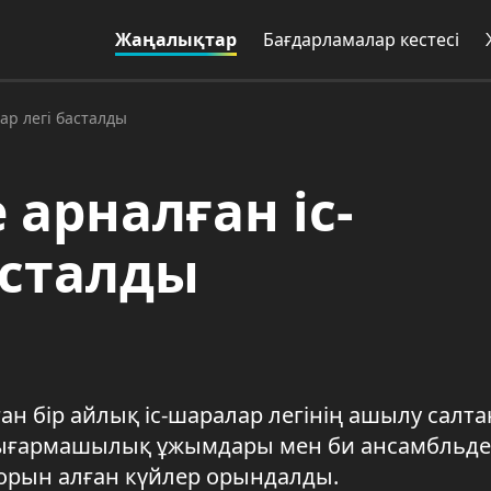
Жаңалықтар
Бағдарламалар кестесі
ар легі басталды
арналған іс-
асталды
ан бір айлық іс-шаралар легінің ашылу салт
 шығармашылық ұжымдары мен би ансамбльде
 орын алған күйлер орындалды.