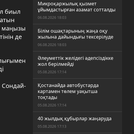
Микроқаржылық қызмет
ұйымдастырған азамат сотталды
Ал биыл
06.08.2026 18:03
латын
ң маңызы
Білім ошақтарының жаңа оқу
інін де
жылына дайындығы тексерілуде
06.08.2026 18:03
Әлеуметтік желідегі әдепсіздікке
рлығымен
жол берілмейді
ді
05.08.2026 17:14
 Сондай-
Қостанайда автобустарда
картамен төлем уақытша
тоқтады
05.08.2026 17:14
40 жылдық құбырлар жаңаруда
05.08.2026 17:13