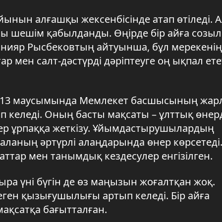
йынын алғашқы жексенбісінде атап өтіледі. 
лы шешім қабылданды. Өңірде бір айға созы
анияр Рысбековтың айтуынша, бұл мерекені
 мен салт-дәстүрді дәріптеуге оң ықпал етет
ң 13 маусымында Мемлекет басшысының жа
лып келеді. Оның басты мақсаты – ұлттық өнер
ер ұрпаққа жеткізу. Ұйымдастырушылардың
ланың әртүрлі алаңдарында өнер көрсетеді.
ғаттар мен танымдық кездесулер енгізілген.
ра үні бүгін де өз маңызын жоғалтқан жоқ.
еген қызығушылығы артып келеді. Бір айға
мақсатқа бағытталған.