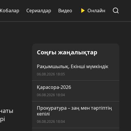
Жобалар
Сериалдар
Видео
Онлайн
Соңғы жаңалықтар
Рақымшылық. Екінші мүмкіндік
06.08.2026 18:05
Қарасора-2026
06.08.2026 18:04
Прокуратура – заң мен тәртіптің
анаты
кепілі
рі
06.08.2026 18:04