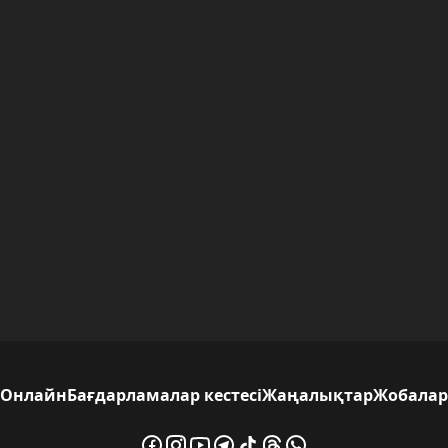
Онлайн
Бағдарламалар кестесі
Жаңалықтар
Жобалар