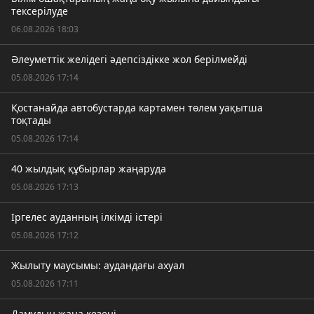
тексерілуде
06.08.2026 18:03
Әлеуметтік желідегі әдепсіздікке жол берілмейді
05.08.2026 17:14
Қостанайда автобустарда картамен төлем уақытша
тоқтады
05.08.2026 17:14
40 жылдық құбырлар жаңаруда
05.08.2026 17:13
Іргелес ауданның ілкімді істері
05.08.2026 17:12
Жылыту маусымы: аудандағы ахуал
05.08.2026 17:11
Дамудың жаңа кезеңі