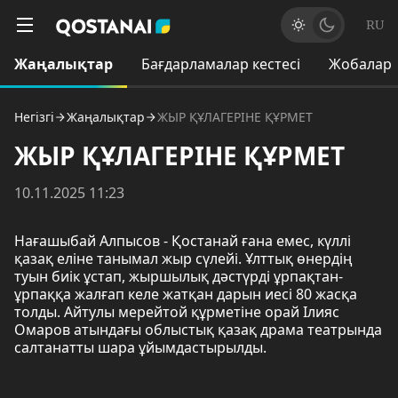
RU
Жаңалықтар
Бағдарламалар кестесі
Жобалар
Негізгі
Жаңалықтар
ЖЫР ҚҰЛАГЕРІНЕ ҚҰРМЕТ
ЖЫР ҚҰЛАГЕРІНЕ ҚҰРМЕТ
10.11.2025 11:23
Нағашыбай Алпысов - Қостанай ғана емес, күллі
қазақ еліне танымал жыр сүлейі. Ұлттық өнердің
туын биік ұстап, жыршылық дәстүрді ұрпақтан-
ұрпаққа жалғап келе жатқан дарын иесі 80 жасқа
толды. Айтулы мерейтой құрметіне орай Ілияс
Омаров атындағы облыстық қазақ драма театрында
салтанатты шара ұйымдастырылды.